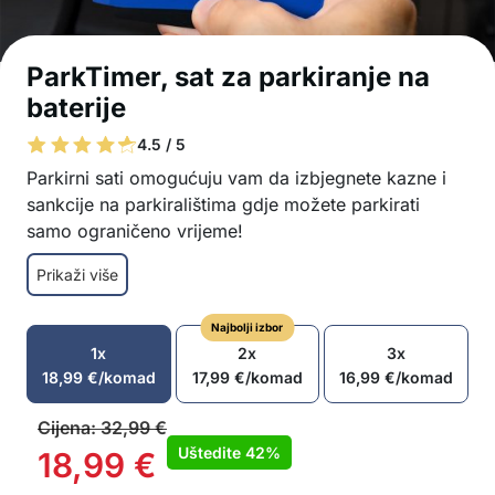
ParkTimer, sat za parkiranje na
baterije
4.5 / 5
Parkirni sati omogućuju vam da izbjegnete kazne i
sankcije na parkiralištima gdje možete parkirati
samo ograničeno vrijeme!
Jednostavan za korištenje sat za parkiranje
Prikaži više
Uvijek prikazuje točno vrijeme kada parkirate na
parkirnom mjestu
Najbolji izbor
Jednostavan za upravljanje s rukama na
1x
2x
3x
stražnjoj strani
18,99
€
/komad
17,99
€
/komad
16,99
€
/komad
Lagan, kompaktan i jednostavan za nošenje
Zauzima malo prostora
Cijena:
32,99
€
Izrađen od izdržljive plastike, za dug život
Uštedite
42%
18,99
€
Brza postava i provjera vremena dolaska