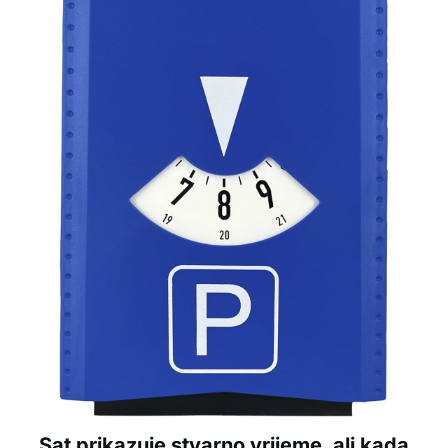
Sat prikazuje stvarno vrijeme, ali kada