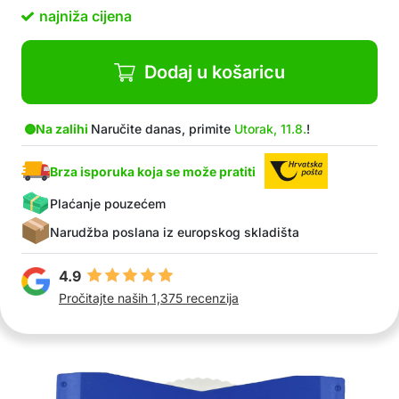
U paketu: 1x sat za parkiranje na baterije
najniža cijena
Dodaj u košaricu
Na zalihi
Naručite danas, primite
Utorak, 11.8.
!
Brza isporuka koja se može pratiti
Plaćanje pouzećem
Narudžba poslana iz europskog skladišta
4.9
Pročitajte naših 1,375 recenzija