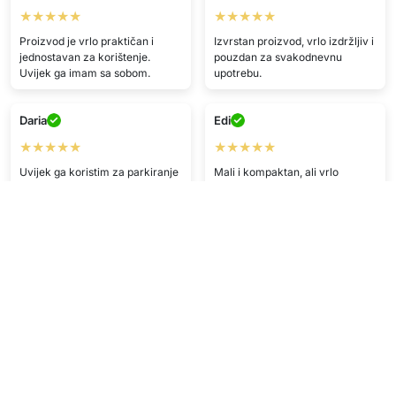
★★★★★
★★★★★
Proizvod je vrlo praktičan i
Izvrstan proizvod, vrlo izdržljiv i
jednostavan za korištenje.
pouzdan za svakodnevnu
Uvijek ga imam sa sobom.
upotrebu.
Daria
Edi
★★★★★
★★★★★
Uvijek ga koristim za parkiranje
Mali i kompaktan, ali vrlo
i zadovoljan sam
učinkovit. Izvrsna vrijednost za
novac!
G.S.
G.V.
★★★★★
★★★★
Sviđa mi se — brzo i
jednostavno.
Brza i jednostavna transakcija.
O.C.
I.D.
★★★★
★★★★