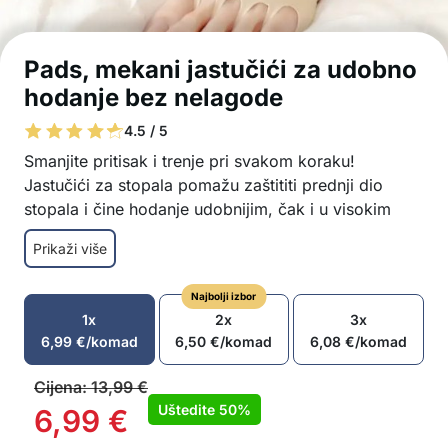
Pads, mekani jastučići za udobno
hodanje bez nelagode
4.5 / 5
Smanjite pritisak i trenje pri svakom koraku!
Jastučići za stopala pomažu zaštititi prednji dio
stopala i čine hodanje udobnijim, čak i u visokim
petama. Diskretni su, mekani, prozračni i sprječavaju
Prikaži više
klizanje – savršen izbor za svaki dan ili posebne
prilike.
Najbolji izbor
Učinkovita zaštita prednjeg dijela stopala,
1x
2x
3x
smanjuje trenje i nelagodu pri hodanju ili stajanju
6,99
€
/komad
6,50
€
/komad
6,08
€
/komad
dulje vrijeme
Izuzetno mekana pjena i ugodan materijal za
Cijena:
13,99
€
udobno nošenje cijeli dan
Uštedite
50%
6,99
€
Dizajn protiv klizanja, upija vlagu i sprječava