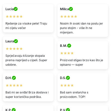
Lucia
Milica
★★★★★
★★★★★
Rješenje za visoke pete! Traju
Nosim ih svaki dan na poslu jer
mi cijelu večer
puno stojim - više ih ne
mijenjam.
Laura
B.M.
★★★★★
★★★★
Sprječavaju klizanje stopala
prema naprijed u cipeli. Super
Proizvod stigao brzo kao što je
udobne.
opisano — super
D.H.
D.S.
★★★★★
★★★★
Baš mi se sviđa! Brza dostava i
Baš sam sretan/na s
super korisnička podrška.
proizvodom. TOP!
K.P.
P.V.