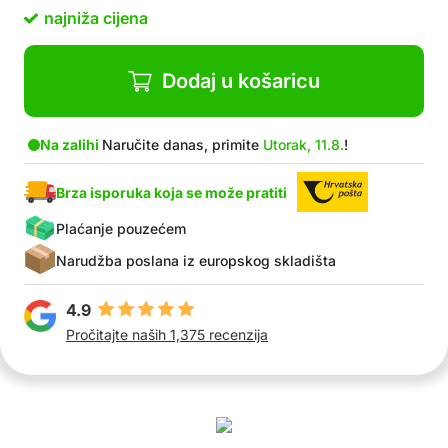
klizanje stopala u cipeli
najniža cijena
Univerzalna veličina i oblik koji odgovaraju
svakom stopalu
Diskretna upotreba jer je jastučić nevidljiv čak i
Dodaj u košaricu
u otvorenijim ili stiliziranim cipelama
Pogodno za visoke pete, sandale, cipele s
otvorenom petom ili svakodnevne cipele
Na zalihi
Naručite danas, primite
Utorak, 11.8.
!
U paketu: 1x par jastučića za stopala
Brza isporuka koja se može pratiti
Plaćanje pouzećem
Narudžba poslana iz europskog skladišta
4.9
Pročitajte naših 1,375 recenzija