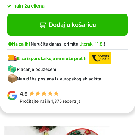
najniža cijena
Dodaj u košaricu
Na zalihi
Naručite danas, primite
Utorak, 11.8.
!
Brza isporuka koja se može pratiti
Plaćanje pouzećem
Narudžba poslana iz europskog skladišta
4.9
Pročitajte naših 1,375 recenzija