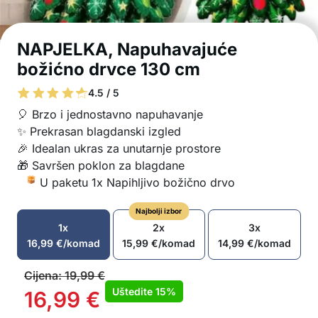
NAPJELKA, Napuhavajuće
božićno drvce 130 cm
4.5 / 5
🎈 Brzo i jednostavno napuhavanje
✨ Prekrasan blagdanski izgled
🎉 Idealan ukras za unutarnje prostore
🎁 Savršen poklon za blagdane
U paketu 1x Napihljivo božično drvo
Najbolji izbor
1x
2x
3x
16,99
€
/komad
15,99
€
/komad
14,99
€
/komad
Cijena:
19,99
€
Uštedite
15%
16,99
€