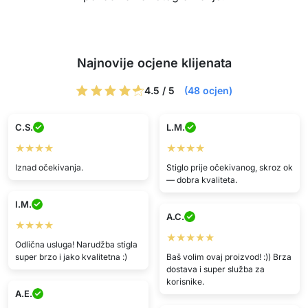
Najnovije ocjene klijenata
4.5 / 5
(48 ocjen)
C.S.
L.M.
★★★★
★★★★
Iznad očekivanja.
Stiglo prije očekivanog, skroz ok
— dobra kvaliteta.
I.M.
A.C.
★★★★
★★★★★
Odlična usluga! Narudžba stigla
super brzo i jako kvalitetna :)
Baš volim ovaj proizvod! :)) Brza
dostava i super služba za
korisnike.
A.E.