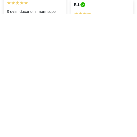
★★★★★
B.I.
S ovim dućanom imam super
★★★★
iskustva! Brza dostava i top
kvaliteta proizvoda.
Odličan omjer cijene i kvalitete!!
Stiglo brzo.
L.J.
H.A.
★★★★
★★★★
Zadovoljan/na proizvodom,
poslano brzo, super!
Brutalno!! Jako sam sretan/na
<3
Prikaži više
Napišite recenziju
Tehničke pojedinosti