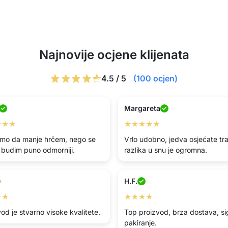
Najnovije ocjene klijenata
4.5 / 5
(100 ocjen)
Margareta
★★★
★★★★★
mo da manje hrčem, nego se
Vrlo udobno, jedva osjećate tra
o budim puno odmorniji.
razlika u snu je ogromna.
H.F.
★★
★★★★
od je stvarno visoke kvalitete.
Top proizvod, brza dostava, si
pakiranje.