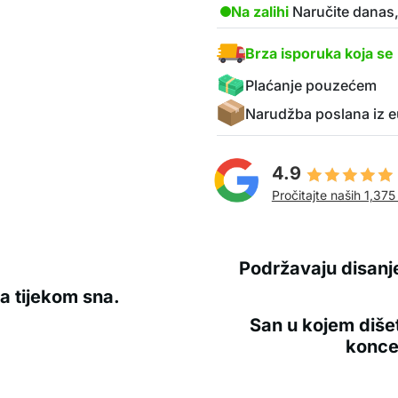
Na zalihi
Naručite danas,
Brza isporuka koja se 
Plaćanje pouzećem
Narudžba poslana iz e
4.9
Pročitajte naših 1,375
Podržavaju disanje
a tijekom sna.
San u kojem diše
konce