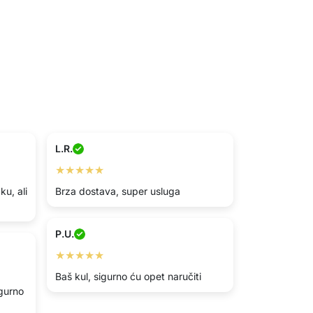
L.R.
★★★★★
ku, ali
Brza dostava, super usluga
P.U.
★★★★★
Baš kul, sigurno ću opet naručiti
gurno