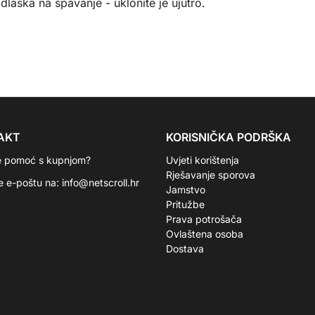
dlaska na spavanje - uklonite je ujutro.
AKT
KORISNIČKA PODRŠKA
e pomoć s kupnjom?
Uvjeti korištenja
Rješavanje sporova
te e-poštu na:
info@netscroll.hr
Jamstvo
Pritužbe
Prava potrošača
Ovlaštena osoba
Dostava