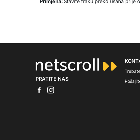
Primjena:
Stavite traku preko usana prije o
KONT
Trebat
PRATITE NAS
Pošalji