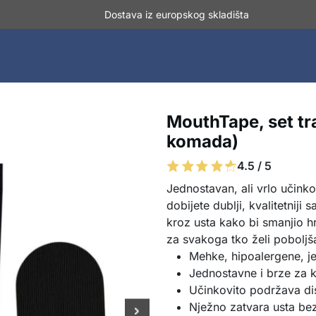
Dostava iz europskog skladišta
MouthTape, set tr
komada)
4.5 / 5
Jednostavan, ali vrlo učinko
dobijete dublji, kvalitetnij
kroz usta kako bi smanjio hr
za svakoga tko želi poboljša
Mehke, hipoalergene, j
Jednostavne i brze za ko
Učinkovito podržava di
Nježno zatvara usta be