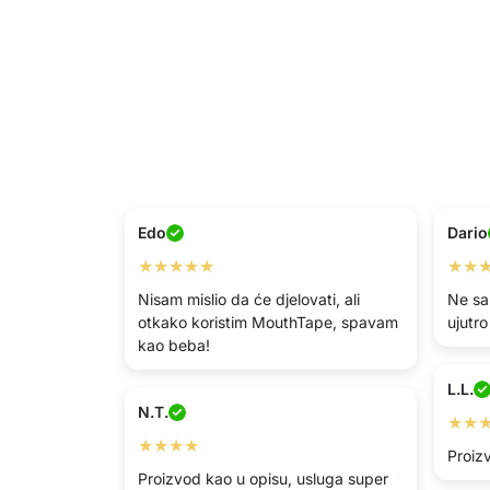
Edo
Dario
★★★★★
★★
Nisam mislio da će djelovati, ali
Ne sa
otkako koristim MouthTape, spavam
ujutr
kao beba!
L.L.
N.T.
★★
★★★★
Proizv
Proizvod kao u opisu, usluga super