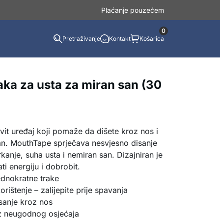
Plaćanje pouzećem
0
Pretraživanje
Kontakt
Košarica
aka za usta za miran san (30
vit uređaj koji pomaže da dišete kroz nos i
i san. MouthTape sprječava nesvjesno disanje
kanje, suha usta i nemiran san. Dizajniran je
ti energiju i dobrobit.
ednokratne trake
rištenje – zalijepite prije spavanja
sanje kroz nos
z neugodnog osjećaja