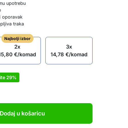
nu upotrebu
e
 i oporavak
pljiva traka
Najbolji izbor
2x
3x
15,80
€
/komad
14,78
€
/komad
ite
29%
Dodaj u košaricu