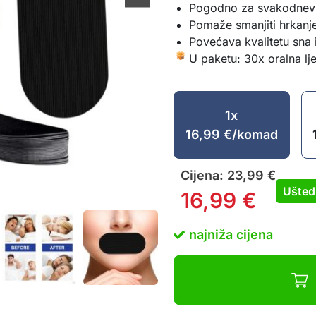
Pogodno za svakodnev
Pomaže smanjiti hrkanj
Povećava kvalitetu sna
U paketu: 30x oralna lje
1x
16,99
€
/komad
Cijena:
23,99
€
Ušted
16,99
€
najniža cijena