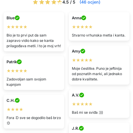
4.5 / 5
(46 ocjen)
Blue
Anna
★★★★★
★★★★★
Bio je to prvi put da sam
Stvarno vrhunska metla i kanta.
zapravo vidio kako se kanta
prilagođava metli. I to je moj vrh!
Amy
★★★★★
Patrik
Moje čestitke. Puno je jeftinija
★★★★★
od poznatih marki, ali jednako
Zadovoljan sam svojom
dobre kvalitete.
kupnjom
A.V.
C.H.
★★★★★
★★★★
Baš mi se sviđa :)))
Fora :D sve se dogodilo baš brzo
:D
J.R.