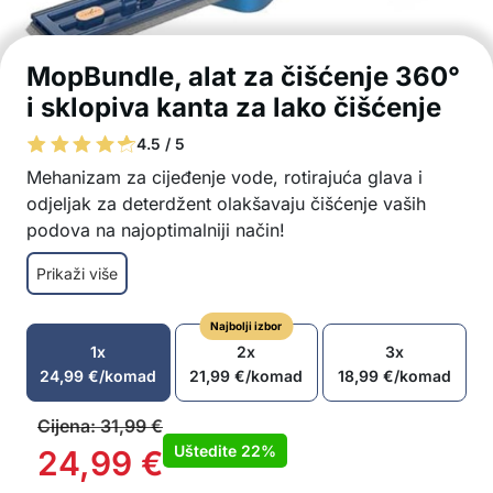
MopBundle, alat za čišćenje 360°
i sklopiva kanta za lako čišćenje
4.5 / 5
Mehanizam za cijeđenje vode, rotirajuća glava i
odjeljak za deterdžent olakšavaju čišćenje vaših
podova na najoptimalniji način!
Metla ima poseban mehanizam koji omogućava
Prikaži više
brzo i lako cijeđenje vode
Glava se rotira 360°
Najbolji izbor
Glava metle također ima otvor kroz koji možete
1x
2x
3x
uliti sredstvo za čišćenje
24,99
€
/komad
21,99
€
/komad
18,99
€
/komad
Kanta je sklopiva, tako da ne zauzima puno
prostora
Cijena:
31,99
€
Kanta je dovoljno velika, možete uroniti cijelo
Uštedite
22%
24,99
€
dno metle u nju