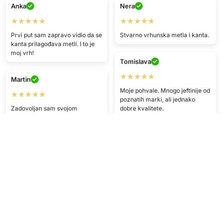
Anka
Nera
★★★★★
★★★★★
Prvi put sam zapravo vidio da se
Stvarno vrhunska metla i kanta.
kanta prilagođava metli. I to je
moj vrh!
Tomislava
★★★★★
Martin
Moje pohvale. Mnogo jeftinije od
★★★★★
poznatih marki, ali jednako
Zadovoljan sam svojom
dobre kvalitete.
kupnjom
H.C.
A.D.
★★★★★
★★★★★
Zadovoljan/na proizvodom.
Fantastična usluga — proizvod
stigao na vrijeme i u savršenom
F.P.
stanju.
★★★★★
D.E.
Brutalno!! Jako sam sretan/na