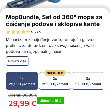
MopBundle, Set od 360° mopa za
čišćenje podova i sklopive kante
4.5 / 5
Mehanizam za cijeđenje vode, rotirajuća glava i
pretinac za deterdžent olakšavaju čišćenje vaših
podova na najoptimalniji način!
Metla ima poseban mehanizam koji omogućuje
Prikaži više
brzo i jednostavno cijeđenje vode
Glava se rotira za 360°
Najbolji izbor
Glava metle također ima otvor u koji možete uliti
1x
2x
3x
sredstvo za čišćenje
29,99
€
/komad
25,99
€
/komad
22,99
€
/komad
Kanta je sklopiva, tako da ne zauzima puno
prostora
Cijena:
36,99
€
Kanta je dovoljno velika, možete umočiti cijelo
Uštedite
19%
29,99
€
dno metle u nju