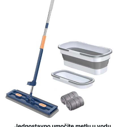
Jednostavno umočite metlu u vodu,