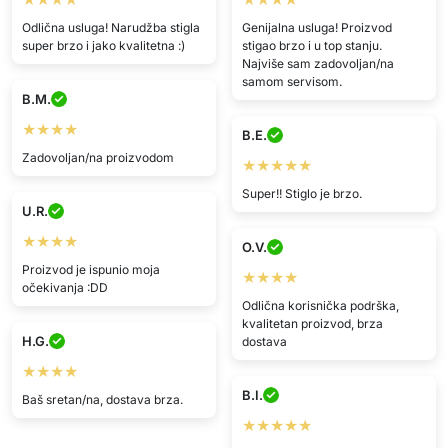
Odlična usluga! Narudžba stigla
Genijalna usluga! Proizvod
super brzo i jako kvalitetna :)
stigao brzo i u top stanju.
Najviše sam zadovoljan/na
samom servisom.
B.M.
★★★★
B.E.
Zadovoljan/na proizvodom
★★★★★
Super!! Stiglo je brzo.
U.R.
★★★★
O.V.
Proizvod je ispunio moja
★★★★
očekivanja :DD
Odlična korisnička podrška,
kvalitetan proizvod, brza
H.G.
dostava
★★★★
B.I.
Baš sretan/na, dostava brza.
★★★★★