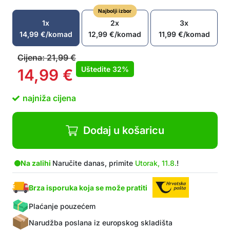
Najbolji izbor
1x
2x
3x
14,99
€
/komad
12,99
€
/komad
11,99
€
/komad
Cijena:
21,99
€
Uštedite
32%
14,99
€
najniža cijena
Dodaj u košaricu
Na zalihi
Naručite danas, primite
Utorak, 11.8.
!
Brza isporuka koja se može pratiti
Plaćanje pouzećem
Narudžba poslana iz europskog skladišta