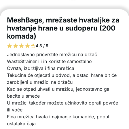
MeshBags, mrežaste hvataljke za
hvatanje hrane u sudoperu (200
komada)
4.5 / 5
Jednostavno pričvrstite mrežicu na držač
WasteStrainer ili ih koristite samostalno
Čvrsta, izdržljiva i fina mrežica
Tekućina će otjecati u odvod, a ostaci hrane bit će
zarobljeni u mrežici na držaču
Kad se otpad uhvati u mrežicu, jednostavno ga
bacite u smeće
U mrežici također možete učinkovito oprati povrće
ili voće
Fina mrežica hvata i najmanje komadiće, poput
ostataka čaja