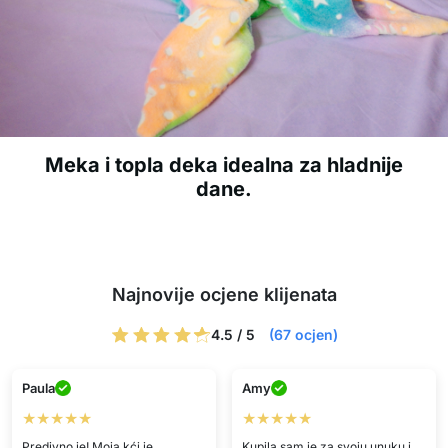
Meka i topla deka idealna za hladnije
dane.
Najnovije ocjene klijenata
4.5 / 5
(67 ocjen)
Paula
Amy
★★★★★
★★★★★
Predivno je! Moja kći je
Kupila sam je za svoju unuku i