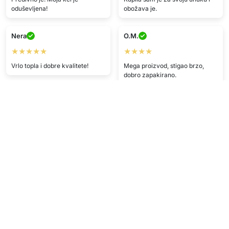
oduševljena!
obožava je.
Nera
O.M.
★★★★★
★★★★
Vrlo topla i dobre kvalitete!
Mega proizvod, stigao brzo,
dobro zapakirano.
A.A.
E.F.
★★★★
★★★★
Brza dostava, proizvod kao u
oglasu, super
Proizvod je ispunio moja
očekivanja, brzo dostavljen,
općenito sam zadovoljan/na.
K.L.
★★★★
P.B.
Odlična usluga
★★★★★
Jednostavno i lako za
korištenje.