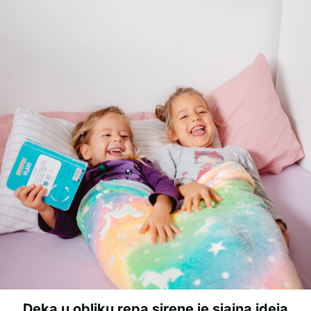
Deka u obliku repa sirene je sjajna ideja