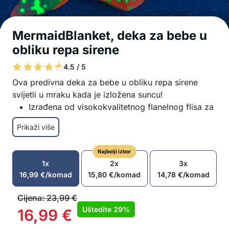
MermaidBlanket, deka za bebe u
obliku repa sirene
4.5 / 5
Ova predivna deka za bebe u obliku repa sirene
svijetli u mraku kada je izložena suncu!
Izrađena od visokokvalitetnog flanelnog flisa za
maksimalnu udobnost
Prikaži više
Deka svijetli u mraku
Oblikovana kao rep sirene
Najbolji izbor
Dječja ideja je savršen izbor za poklon
1x
2x
3x
Izuzetno mekana i udobna
16,99
€
/komad
15,80
€
/komad
14,78
€
/komad
Lako se održava pranjem u perilici rublja
U paketu: 1x dječja deka
Cijena:
23,99
€
Uštedite
29%
16,99
€