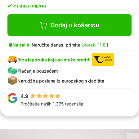
najniža cijena
Dodaj u košaricu
Na zalihi
Naručite danas, primite
Utorak, 11.8.
!
Brza isporuka koja se može pratiti
Plaćanje pouzećem
Narudžba poslana iz europskog skladišta
4.9
Pročitajte naših 1,375 recenzija