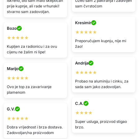
Iskreno, bio sam malo skeptičan
Uzeo sam 2 pakiranja i zadivljen
prije kupnje, ali rade vrhunski!
sam čvrstoćom
stvarno sam zadovoljan.
Kresimir
Bozo
★★★★★
★★★★★
Preporučujem kupnju, nije mi
Kupljen za radionicu i za ovu
žao!
cijenu ne žalim ni lipe!
Andrija
Marijo
★★★★★
★★★★★
Probao na aluminiju i cinku, za
Ovo je top za zavarivanje
sada sam jako zadovoljan.
plamenom
C.A.
G.V.
★★★★
★★★★★
Super usluga, proizvod stigao
Dobra vrijednost i brza dostava.
brzo.
Zadovoljan/na proizvodom