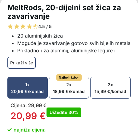
MeltRods, 20-dijelni set žica za
zavarivanje
4.5 / 5
20 aluminijskih žica
Moguće je zavarivanje gotovo svih bijelih metala
Prikladno i za aluminij, aluminijske legure i
lijevani aluminij
Prikaži više
Prikladno i za legure cinka, lijevani cink, legure
magnezija, legure bakra i druge
Najbolji izbor
Radna temperatura od 380 do 420 °C
1x
2x
3x
Iznimna čvrstoća vara nakon zavarivanja
20,99
€
/komad
18,99
€
/komad
15,99
€
/komad
Uključuje: 20x aluminijskih žica za zavarivanje
dim. 50 cm x 2 mm
Cijena:
29,99
€
Uštedite
30%
20,99
€
najniža cijena