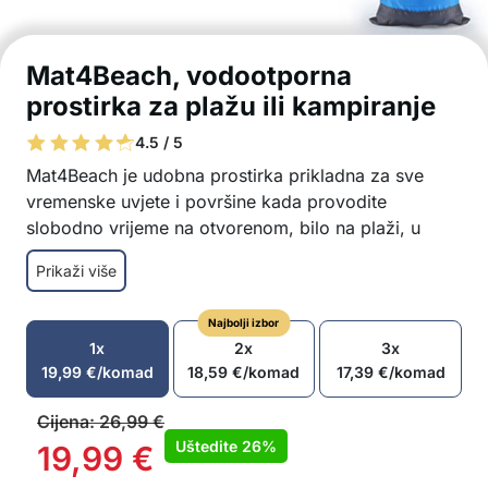
Mat4Beach, vodootporna
prostirka za plažu ili kampiranje
4.5 / 5
Mat4Beach je udobna prostirka prikladna za sve
vremenske uvjete i površine kada provodite
slobodno vrijeme na otvorenom, bilo na plaži, u
parku, u šumi ili drugdje. Prostirka Mat4Beach nudi
Prikaži više
dovoljno prostora za cijelu obitelj, pokrivajući
200×210 cm.
Najbolji izbor
Za razne površine i sve vremenske uvjete
1x
2x
3x
Idealna za opuštanje na plaži i kampiranje
19,99
€
/komad
18,59
€
/komad
17,39
€
/komad
Višenamjenska upotreba
Uključuje pribor za fiksiranje
Cijena:
26,99
€
Torba za nošenje za jednostavan transport
Uštedite
26%
19,99
€
Udobna i praktična