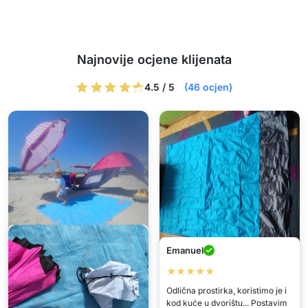
Najnovije ocjene klijenata
4.5 / 5
(46 ocjen)
Emanuel
Blue
Goran
★★★★★
★★★★★
★★★★★
Odlična prostirka, koristimo je i
kod kuće u dvorištu... Postavim
Umorna sam od malih ručnika
Vrlo sam zadovoljna kupnjom!