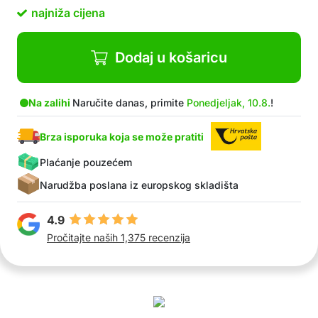
Prikladna za pranje u perilici
najniža cijena
Paket uključuje: 1x vodootporna prostirka (210 x
200 cm)
Dodaj u košaricu
Na zalihi
Naručite danas, primite
Ponedjeljak, 10.8.
!
Brza isporuka koja se može pratiti
Plaćanje pouzećem
Narudžba poslana iz europskog skladišta
4.9
Pročitajte naših 1,375 recenzija