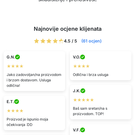
Najnovije ocjene klijenata
4.5 / 5
(61 ocjen)
G.N.
V.O.
★★★★
★★★★
Jako zadovoljan/na proizvodom
Odlična i brza usluga
i brzom dostavom. Usluga
odlična!
J.K.
★★★★★
E.T.
Baš sam sretan/na s
★★★★
proizvodom. TOP!
Proizvod je ispunio moja
očekivanja :DD
V.F.