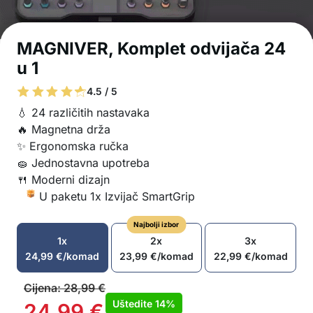
MAGNIVER, Komplet odvijača 24
u 1
4.5 / 5
💧 24 različitih nastavaka
🔥 Magnetna drža
✨ Ergonomska ručka
🧽 Jednostavna upotreba
🍴 Moderni dizajn
U paketu 1x Izvijač SmartGrip
Najbolji izbor
1x
2x
3x
24,99
€
/komad
23,99
€
/komad
22,99
€
/komad
Cijena:
28,99
€
Uštedite
14%
24,99
€