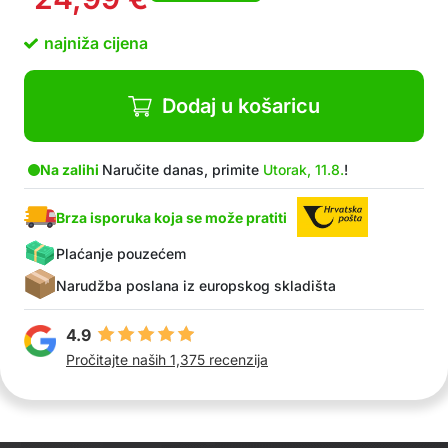
najniža cijena
Dodaj u košaricu
Na zalihi
Naručite danas, primite
Utorak, 11.8.
!
Brza isporuka koja se može pratiti
Plaćanje pouzećem
Narudžba poslana iz europskog skladišta
4.9
Pročitajte naših 1,375 recenzija