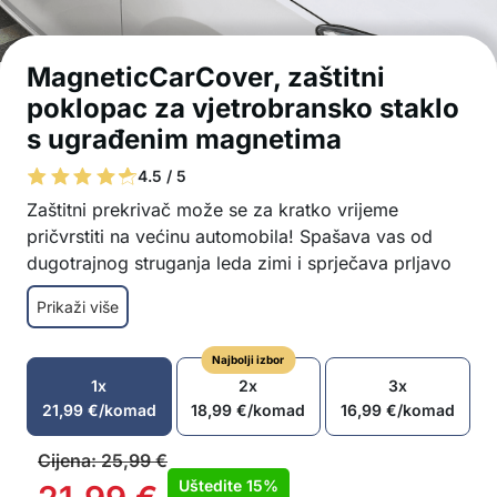
MagneticCarCover, zaštitni
poklopac za vjetrobransko staklo
s ugrađenim magnetima
4.5 / 5
Zaštitni prekrivač može se za kratko vrijeme
pričvrstiti na većinu automobila! Spašava vas od
dugotrajnog struganja leda zimi i sprječava prljavo
vjetrobransko staklo puno lišća ljeti.
Prikaži više
Recite zbogom zaleđenim, prljavim prozorima
Jednostavno postavljanje
Najbolji izbor
Pogodan za većinu auta
1x
2x
3x
Magneti ugrađeni u rub drže zaštitu na mjestu
21,99
€
/komad
18,99
€
/komad
16,99
€
/komad
Jednostavan za čišćenje
Može se koristiti cijelu godinu
Cijena:
25,99
€
Paket sadrži 1x zaštita za vjetrobransko staklo
Uštedite
15%