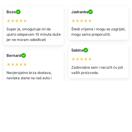
Bozo
Jadranka
★★★★★
★★★★★
Super je, omogućuje mi da
Štedi vrijeme i mogu se zagrijati,
ujutro odspavam 10 minuta duže
mogu samo preporučiti.
jer ne moram odleđivati
Sabina
Bernard
★★★★★
★★★★★
Zadovoljna sam i naručit ću još
Nevjerojatno brza dostava,
vaših proizvoda.
navlaka stane na naš auto i
kombi!
Sasha
★★★★★
F.J.
Korisna stvar, ovo vam treba u
★★★★
svako doba godine.
Super kupnja, jako lijepo
pakiranje.
F.B.