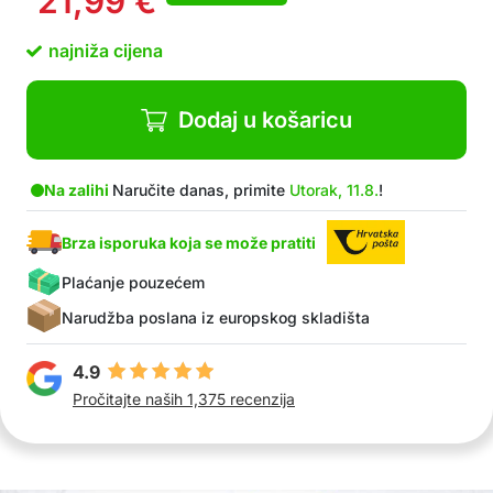
21,99
€
najniža cijena
Dodaj u košaricu
Na zalihi
Naručite danas, primite
Utorak, 11.8.
!
Brza isporuka koja se može pratiti
Plaćanje pouzećem
Narudžba poslana iz europskog skladišta
4.9
Pročitajte naših 1,375 recenzija