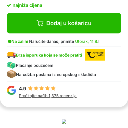
najniža cijena
Dodaj u košaricu
Na zalihi
Naručite danas, primite
Utorak, 11.8.
!
Brza isporuka koja se može pratiti
Plaćanje pouzećem
Narudžba poslana iz europskog skladišta
4.9
Pročitajte naših 1,375 recenzija