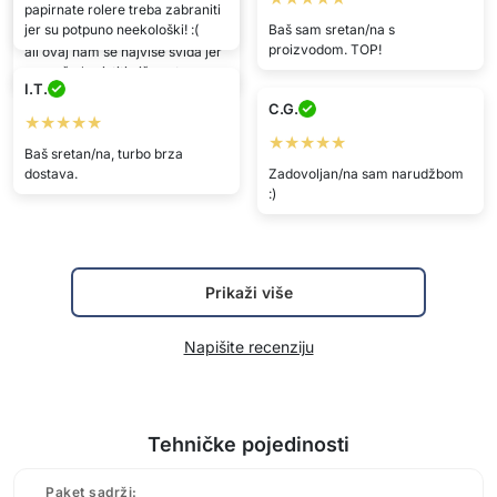
papirnate rolere treba zabraniti
Pošiljka je stigla vrlo brzo.
jer su potpuno neekološki! :(
Baš sam sretan/na s
Isprobali smo dosta ovih valjaka,
proizvodom. TOP!
ali ovaj nam se najviše sviđa jer
se može koristiti više puta.
I.T.
C.G.
★★★★★
★★★★★
Baš sretan/na, turbo brza
dostava.
Zadovoljan/na sam narudžbom
:)
Prikaži više
Napišite recenziju
Tehničke pojedinosti
Paket sadrži: