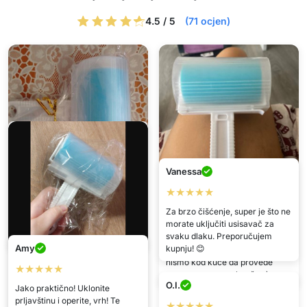
4.5 / 5
(71 ocjen)
Vanessa
★★★★★
Blue
Milica
Za brzo čišćenje, super je što ne
★★★★★
★★★★★
morate uključiti usisavač za
svaku dlaku. Preporučujem
Jako sam zadovoljna kupnjom!
Stvarno korisna stvar, jer naša
Amy
kupnju! 😊
maca koristi svaku priliku kada
nismo kod kuće da provede
★★★★★
Goran
puno vremena na kauču. :)
O.I.
Jako praktično! Uklonite
★★★★★
prljavštinu i operite, vrh! Te
★★★★★