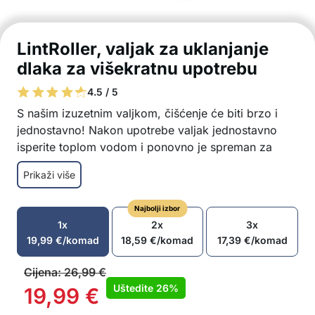
LintRoller, valjak za uklanjanje
dlaka za višekratnu upotrebu
4.5 / 5
S našim izuzetnim valjkom, čišćenje će biti brzo i
jednostavno! Nakon upotrebe valjak jednostavno
isperite toplom vodom i ponovno je spreman za
korištenje.
Prikaži više
Sredstvo za uklanjanje dlaka s kauča, auta ili
tepiha
Najbolji izbor
Prikladno za višestruku upotrebu
1x
2x
3x
Nema potrebe za baterijama ili izvorom
19,99
€
/komad
18,59
€
/komad
17,39
€
/komad
napajanja
Izdržljiv dodatak
Cijena:
26,99
€
Valjak se lako čisti nakon upotrebe
Uštedite
26%
19,99
€
Paket sadrži: 1x valjak za uklanjanje dlaka