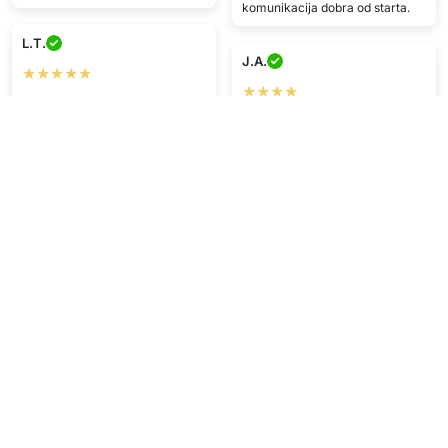
komunikacija dobra od starta.
L.T.
J.A.
★★★★★
★★★★
Sviđa mi se ;)
Impresivno, stiglo u savršenom
stanju.
R.F.
★★★★
N.G.
Dobra cijena i brza dostava!!
★★★★
Zadovoljan/na sam
Super cijena, stiglo u savršenom
stanju.
Prikaži više
Napišite recenziju