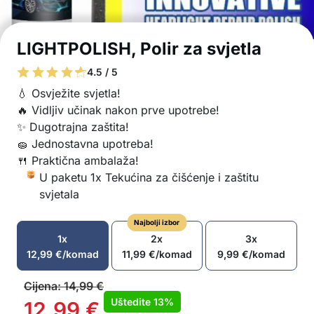
LIGHTPOLISH, Polir za svjetla
4.5 / 5
💧 Osvježite svjetla!
🔥 Vidljiv učinak nakon prve upotrebe!
✨ Dugotrajna zaštita!
🧽 Jednostavna upotreba!
🍴 Praktična ambalaža!
U paketu 1x Tekućina za čišćenje i zaštitu
svjetala
Najbolji izbor
1x
2x
3x
12,99
€
/komad
11,99
€
/komad
9,99
€
/komad
Cijena:
14,99
€
Uštedite
13%
12,99
€