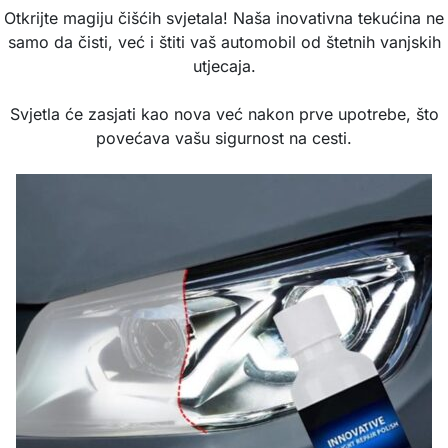
Otkrijte magiju čišćih svjetala! Naša inovativna tekućina ne
samo da čisti, već i štiti vaš automobil od štetnih vanjskih
utjecaja.
Svjetla će zasjati kao nova već nakon prve upotrebe, što
povećava vašu sigurnost na cesti.