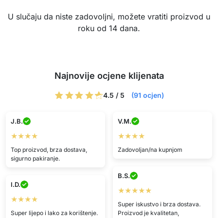
U slučaju da niste zadovoljni, možete vratiti proizvod u
roku od 14 dana.
Najnovije ocjene klijenata
4.5 / 5
(91 ocjen)
J.B.
V.M.
★★★★
★★★★
Top proizvod, brza dostava,
Zadovoljan/na kupnjom
sigurno pakiranje.
B.S.
I.D.
★★★★★
★★★★
Super iskustvo i brza dostava.
Super lijepo i lako za korištenje.
Proizvod je kvalitetan,