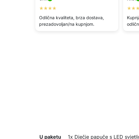
★★★★
★★
Odlična kvaliteta, brza dostava,
Kupnj
prezadovoljan/na kupnjom.
odličn
U paketu
1x Dječje papuče s LED svjetl