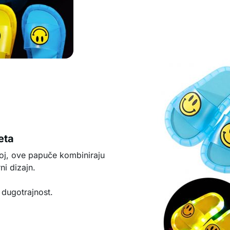
eta
toj, ove papuče kombiniraju
ni dizajn.
 dugotrajnost.