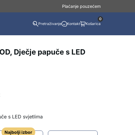
Plaćanje pouzećem
0
Pretraživanje
Kontakt
Košarica
D, Dječje papuče s LED
!
uče s LED svjetlima
Najbolji izbor