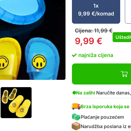
1x
9,99
€
/komad
Cijena:
11,99
€
Uštedi
9,99
€
najniža cijena
Na zalihi
Naručite danas,
Brza isporuka koja se 
Plaćanje pouzećem
Narudžba poslana iz e