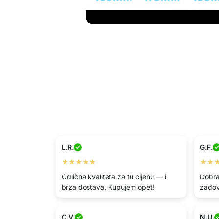
L.R.
G.F.
★★★★★
★★
Odlična kvaliteta za tu cijenu — i
Dobra
brza dostava. Kupujem opet!
zadov
C.V.
N.U.