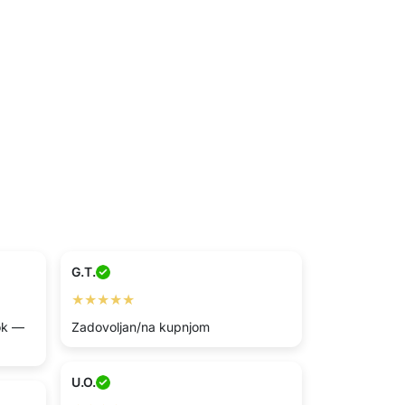
G.T.
★★★★★
 ok —
Zadovoljan/na kupnjom
U.O.