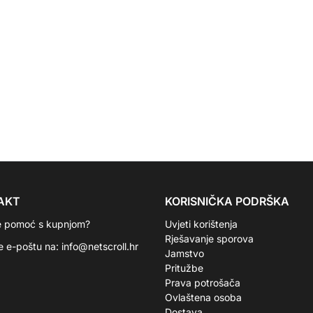
AKT
KORISNIČKA PODRŠKA
e pomoć s kupnjom?
Uvjeti korištenja
Rješavanje sporova
te e-poštu na:
info@netscroll.hr
Jamstvo
Pritužbe
Prava potrošača
Ovlaštena osoba
Dostava