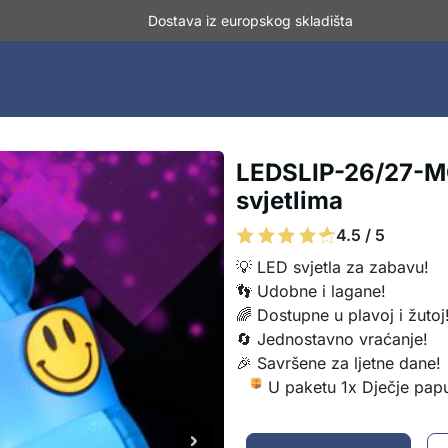
Dostava iz europskog skladišta
LEDSLIP-26/27-MO
svjetlima
4.5 / 5
💡 LED svjetla za zabavu!
👣 Udobne i lagane!
🌈 Dostupne u plavoj i žutoj
🔄 Jednostavno vraćanje!
🎉 Savršene za ljetne dane!
U paketu 1x Dječje pap