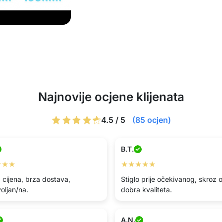
Najnovije ocjene klijenata
4.5 / 5
(85 ocjen)
B.T.
★★★
★★★★★
 cijena, brza dostava,
Stiglo prije očekivanog, skroz
oljan/na.
dobra kvaliteta.
A.N.