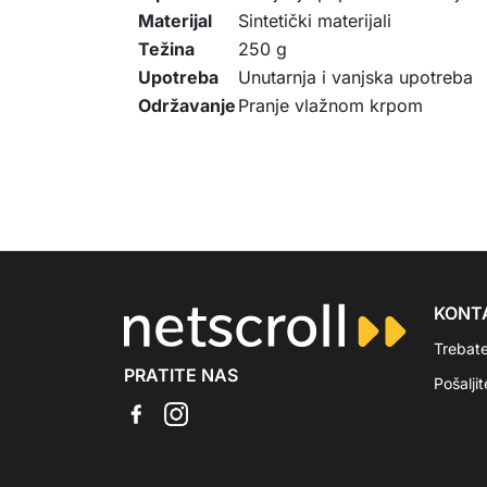
Materijal
Sintetički materijali
Težina
250 g
Upotreba
Unutarnja i vanjska upotreba
Održavanje
Pranje vlažnom krpom
KONT
Trebat
PRATITE NAS
Pošalji