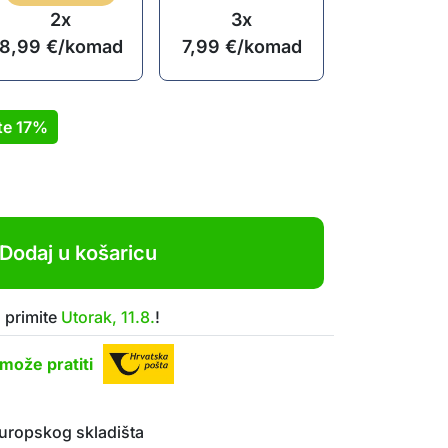
2x
3x
8,99
€
/komad
7,99
€
/komad
te
17%
Dodaj u košaricu
 primite
Utorak, 11.8.
!
može pratiti
uropskog skladišta