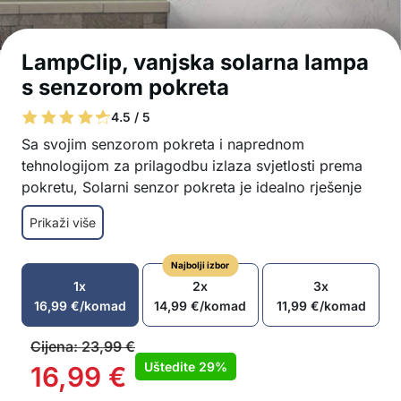
LampClip, vanjska solarna lampa
s senzorom pokreta
4.5 / 5
Sa svojim senzorom pokreta i naprednom
tehnologijom za prilagodbu izlaza svjetlosti prema
pokretu, Solarni senzor pokreta je idealno rješenje
za osvjetljavanje dvorišta, ograda, garaža i ulaza.
Prikaži više
Pruža snažnu svjetlost, jednostavna je za instalaciju i
radi bez potrebe za električnom energijom jer se
Najbolji izbor
puni solarnom energijom.
1x
2x
3x
Lampa ima kopču tako da je možete instalirati
16,99
€
/komad
14,99
€
/komad
11,99
€
/komad
bilo gdje, bez bušenja ili oštećenja površina
Tri načina svjetlosti: jaka svjetlost, slaba
Cijena:
23,99
€
svjetlost ili stalna svjetlost
Uštedite
29%
16,99
€
Kada se otkrije pokret, počinje svijetliti (od