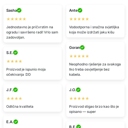
Sasha
Ante
★★★★★
★★★★★
Jednostavno je pričvrstim na
Vodootporna i snažna svjetiljka
ogradu i savršeno radi! Vrlo sam
koja može izdržati jaku kišu
zadovoljan.
Goran
S.E.
★★★★★
★★★★
Neophodno rješenje za svakoga
Proizvod je ispunio moja
tko treba osvjetljenje bez
očekivanja :DD
kabela.
J.F.
J.O.
★★★★
★★★★★
Odlična kvaliteta
Proizvod stigao brzo kao što je
opisano — super
E.A.
B.E.