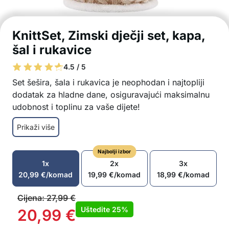
KnittSet, Zimski dječji set, kapa,
šal i rukavice
4.5 / 5
Set šešira, šala i rukavica je neophodan i najtopliji
dodatak za hladne dane, osiguravajući maksimalnu
udobnost i toplinu za vaše dijete!
Modni pleteni set za djecu
Prikaži više
Uključuje šešir, šal i par rukavica u elegantnoj
bež boji
Najbolji izbor
Izrađen od mekog, prirodnog i prozračnog
1x
2x
3x
100% pamuka
20,99
€
/komad
19,99
€
/komad
18,99
€
/komad
Šešir pogodan za opseg glave od 40-50 cm
Univerzalna veličina rukavica i šala pogodna za
Cijena:
27,99
€
djecu od 1 do 5 godina
Uštedite
25%
20,99
€
Lako za održavanje