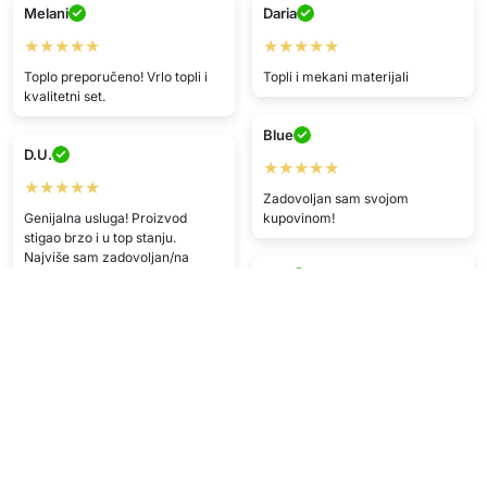
Melani
Daria
★★★★★
★★★★★
Toplo preporučeno! Vrlo topli i
Topli i mekani materijali
kvalitetni set.
Blue
D.U.
★★★★★
★★★★★
Zadovoljan sam svojom
Genijalna usluga! Proizvod
kupovinom!
stigao brzo i u top stanju.
Najviše sam zadovoljan/na
V.G.
samom servisom.
★★★★
A.C.
kvaliteta odlična i dostava brza.
Preporuka <33
★★★★★
Stiglo brzo, zadovoljan/na
R.N.
kupnjom.
★★★★
R.N.
Zadovoljan/na kupnjom, dobra