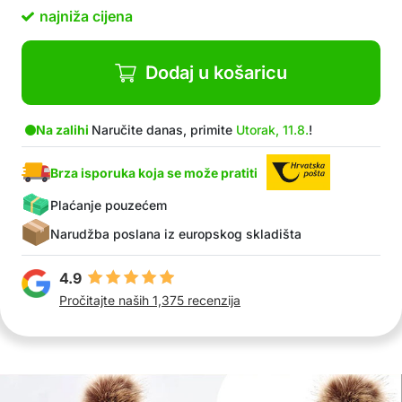
U paketu: 1x šešir, 1x šal, 1x par rukavica
najniža cijena
Dodaj u košaricu
Na zalihi
Naručite danas, primite
Utorak, 11.8.
!
Brza isporuka koja se može pratiti
Plaćanje pouzećem
Narudžba poslana iz europskog skladišta
4.9
Pročitajte naših 1,375 recenzija