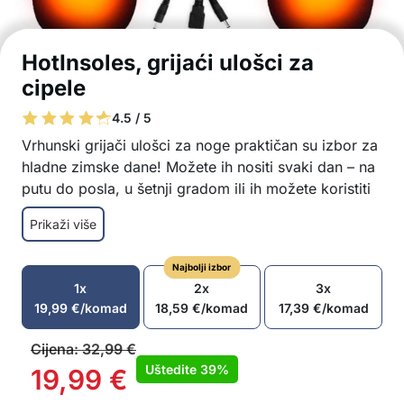
HotInsoles, grijaći ulošci za
cipele
4.5 / 5
Vrhunski grijači ulošci za noge praktičan su izbor za
hladne zimske dane! Možete ih nositi svaki dan – na
putu do posla, u šetnji gradom ili ih možete koristiti
za razne sportske aktivnosti – skijanje, planinarenje,
Prikaži više
klizanje itd. Jednostavno ih napunite preko USB
kabela, a ulošci za cipele pobrinut će se da se
Najbolji izbor
toplina ravnomjerno rasporedi po potplatu.
1x
2x
3x
Grijanje od 40 do 50°C
19,99
€
/komad
18,59
€
/komad
17,39
€
/komad
Uložak se može izrezati i prilagoditi željenoj
veličini vaše cipele
Cijena:
32,99
€
Debljina grijača je 4 mm – jednostavno rezanje i
Uštedite
39%
19,99
€
udobnost