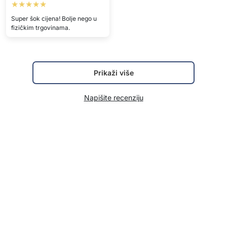
★★★★★
Super šok cijena! Bolje nego u
fizičkim trgovinama.
Prikaži više
Napišite recenziju
Tehničke pojedinosti
Materijal
koža, etilen vinil acetat
Prikaži više