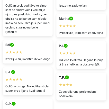
Odličan proizvod! Svake zime
Izuzetno zadovoljan
sam se smrzavala i već mi je
ujutro na poslu bilo hladno, bez
Marina
obzira na to kakve sam cipele
imala na sebi. Ovo je super, meni
★★★★★
osobno stvarno najbolje
rješenje!
Preporuka, jako sam zadovoljna
Edi
P.I.
★★★★★
★★★★★
Izdržljivi su, koristim ih već dugo
Odlična kvaliteta i lagana kupnja
;) Brza i efikasna dostava 5/5.
S.J.
T.F.
★★★★★
★★★★
Odlična usluga! Narudžba stigla
super brzo i jako kvalitetna :)
Zadovoljan/na proizvodom i
podrškom.
G.P.