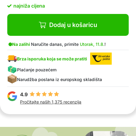
najniža cijena
Dodaj u košaricu
Na zalihi
Naručite danas, primite
Utorak, 11.8.
!
Brza isporuka koja se može pratiti
Plaćanje pouzećem
Narudžba poslana iz europskog skladišta
4.9
Pročitajte naših 1,375 recenzija