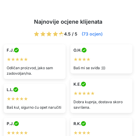
Najnovije ocjene klijenata
4.5 / 5
(73 ocjen)
F.J.
O.H.
★★★★★
★★★★
Odličan proizvod, jako sam
Baš mi se sviđa :)))
zadovoljan/na.
K.E.
L.L.
★★★★★
★★★★★
Dobra kupnja, dostava skoro
Baš kul, sigurno ću opet naručiti
savršena.
P.J.
R.K.
★★★★★
★★★★