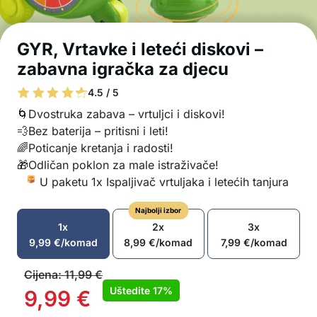
GYR, Vrtavke i leteći diskovi –
zabavna igračka za djecu
4.5 / 5
🌀Dvostruka zabava – vrtuljci i diskovi!
💨Bez baterija – pritisni i leti!
🌈Poticanje kretanja i radosti!
🎁Odličan poklon za male istraživače!
U paketu 1x Ispaljivač vrtuljaka i letećih tanjura
Najbolji izbor
1x
2x
3x
9,99
€
/komad
8,99
€
/komad
7,99
€
/komad
Cijena:
11,99
€
Uštedite
17%
9,99
€