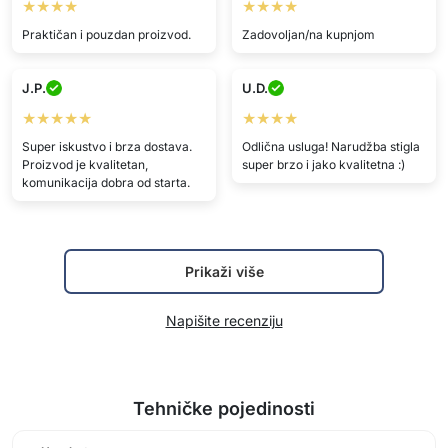
Super iskustvo i brza dostava.
Odlična usluga! Narudžba stigla
Proizvod je kvalitetan,
super brzo i jako kvalitetna :)
komunikacija dobra od starta.
Prikaži više
Napišite recenziju
Tehničke pojedinosti
U paketu:
1x rukavica za njegu kućnih ljubimaca
Prikaži više