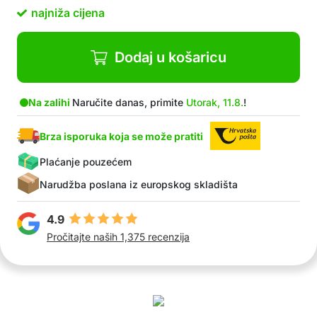
Jednostavna za čišćenje – dlake se lijepe i lako
najniža cijena
se uklanjaju
U paketu: 1x rukavica za njegu kućnih ljubimaca
Dodaj u košaricu
Na zalihi
Naručite danas, primite
Utorak, 11.8.
!
Brza isporuka koja se može pratiti
Plaćanje pouzećem
Narudžba poslana iz europskog skladišta
4.9
Pročitajte naših 1,375 recenzija