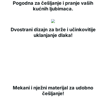
Pogodna za češljanje i pranje vaših
kućnih ljubimaca.
Dvostrani dizajn za brže i učinkovitije
uklanjanje dlaka!
Mekani i nježni materijal za udobno
češljanje!
Najnovije ocjene klijenata
4.5 / 5
(66 ocjen)