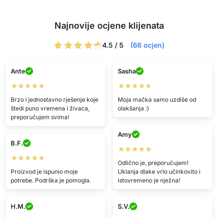
Ante
Sasha
★★★★★
★★★★★
Brzo i jednostavno rješenje koje
Moja mačka samo uzdiše od
štedi puno vremena i živaca,
olakšanja :)
preporučujem svima!
Amy
B.F.
★★★★★
★★★★★
Odlično je, preporučujem!
Proizvod je ispunio moje
Uklanja dlake vrlo učinkovito i
potrebe. Podrška je pomogla.
istovremeno je nježna!
H.M.
S.V.
★★★★
★★★★
Praktičan i pouzdan proizvod.
Zadovoljan/na kupnjom
J.P.
U.D.
★★★★★
★★★★