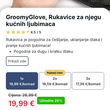
GroomyGlove, Rukavice za njegu
kućnih ljubimaca
4.5 / 5
Rukavica je pogodna za češljanje, uklanjanje dlaka i
pranje kućnih ljubimaca!
Pogodna za dugu i kratku dlaku
Dvostrani dizajn za učinkovito uklanjanje dlaka
Prikaži više
Odličan izbor za suho i mokro češljanje
Nježna prema dlaci, pa je kućnim ljubimcima
Najbolji izbor
draga
1x
2x
3x
Mekani materijali za udobnu upotrebu
19,99
€
/komad
18,59
€
/komad
17,39
€
/komad
Univerzalna veličina tako da odgovara svim
rukama
Cijena:
26,99
€
Izrađena od visokokvalitetnog, mekanog
Uštedite
26%
19,99
€
silikona