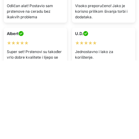
Odličan alat! Postavio sam
Visoko preporučeno! Jako je
prstenove na ceradu bez
korisno prilikom šivanja torbi i
ikakvih problema
dodataka.
Albert
U.D.
★★★★★
★★★★★
Super set! Prstenovi su također
Jednostavno i lako za
vrlo dobre kvalitete i lijepo se
korištenje.
uklapaju.
H.F.
K.O.
★★★★★
★★★★
Zadovoljan/na proizvodom.
Brza dostava, jako
zadovoljan/na kupnjama.
G.F.
★★★★★
G.N.
Srećom proizvod je odličan.
★★★★★
Jako zadovoljan/na — moglo se