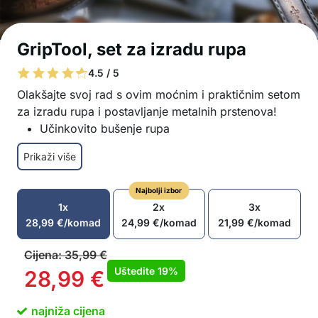
GripTool, set za izradu rupa
4.5 / 5
Olakšajte svoj rad s ovim moćnim i praktičnim setom
za izradu rupa i postavljanje metalnih prstenova!
Učinkovito bušenje rupa
Set je prikladan za kožu, platno, PVC i druge
Prikaži više
materijale
Ergonomski dizajn ručke za jednostavnu
Najbolji izbor
upotrebu
1x
2x
3x
100 metalnih prstenova uključeno – promjer 10
28,99
€
/komad
24,99
€
/komad
21,99
€
/komad
mm
Izdržljiva izrada
Cijena:
35,99
€
Izrađeno od čelika visoke kvalitete
Uštedite
19%
28,99
€
Prikladno za kućnu i profesionalnu upotrebu –
za popravke, dodatke, dekoraciju
najniža cijena
U paketu: 1x bušač, 100x metalni prsten (10 mm)