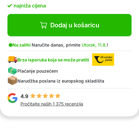
najniža cijena
Dodaj u košaricu
Na zalihi
Naručite danas, primite
Utorak, 11.8.
!
Brza isporuka koja se može pratiti
Plaćanje pouzećem
Narudžba poslana iz europskog skladišta
4.9
Pročitajte naših 1,375 recenzija