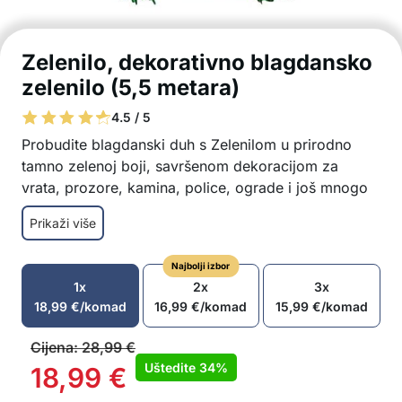
Zelenilo, dekorativno blagdansko
zelenilo (5,5 metara)
4.5 / 5
Probudite blagdanski duh s Zelenilom u prirodno
tamno zelenoj boji, savršenom dekoracijom za
vrata, prozore, kamina, police, ograde i još mnogo
toga!
Prikaži više
Estetski i elegantan oblik u klasičnom dizajnu
U prirodno tamno zelenoj boji
Najbolji izbor
Dužina 5,5 metara
1x
2x
3x
Potpuno fleksibilno
18,99
€
/komad
16,99
€
/komad
15,99
€
/komad
Jednostavno za instalaciju
Pogodno za unutarnju i vanjsku upotrebu
Cijena:
28,99
€
Izrađeno od visokokvalitetnog PVC materijala
Uštedite
34%
18,99
€
U paketu: 1x Zelenilo blagdanskog zelenila