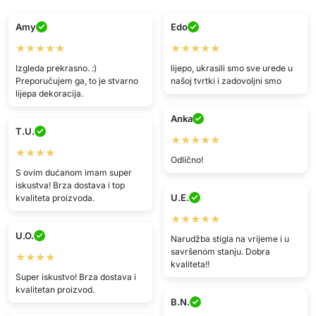
Amy
Edo
★★★★★
★★★★★
Izgleda prekrasno. :)
lijepo, ukrasili smo sve urede u
Preporučujem ga, to je stvarno
našoj tvrtki i zadovoljni smo
lijepa dekoracija.
Anka
T.U.
★★★★★
★★★★
Odlično!
S ovim dućanom imam super
iskustva! Brza dostava i top
U.E.
kvaliteta proizvoda.
★★★★★
U.O.
Narudžba stigla na vrijeme i u
savršenom stanju. Dobra
★★★★
kvaliteta!!
Super iskustvo! Brza dostava i
kvalitetan proizvod.
B.N.