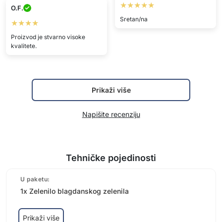
★★★★★
O.F.
Sretan/na
★★★★
Proizvod je stvarno visoke
kvalitete.
Prikaži više
Napišite recenziju
Tehničke pojedinosti
U paketu:
1x Zelenilo blagdanskog zelenila
Prikaži više