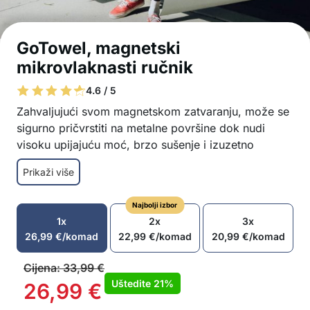
GoTowel, magnetski
mikrovlaknasti ručnik
4.6 / 5
Zahvaljujući svom magnetskom zatvaranju, može se
sigurno pričvrstiti na metalne površine dok nudi
visoku upijajuću moć, brzo sušenje i izuzetno
kompaktan dizajn.
Prikaži više
Pametno magnetsko zatvaranje koje omogućuje
sigurno pričvršćivanje na metalne površine –
Najbolji izbor
bez rizika od klizanja
1x
2x
3x
Izrađen od visokokvalitetnih mikrovlakana koja
26,99
€
/komad
22,99
€
/komad
20,99
€
/komad
pružaju izvrsnu upijajuću moć i brzo sušenje
Velik, ali sklopiv, što znači više površine za
Cijena:
33,99
€
brisanje i lako prenošenje
Uštedite
21%
26,99
€
Idealno za plažu, kampiranje, planinarenje,