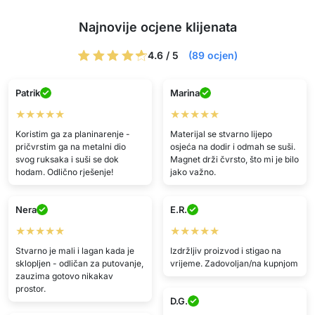
Najnovije ocjene klijenata
4.6 / 5
(89 ocjen)
Patrik
Marina
★★★★★
★★★★★
Koristim ga za planinarenje -
Materijal se stvarno lijepo
pričvrstim ga na metalni dio
osjeća na dodir i odmah se suši.
svog ruksaka i suši se dok
Magnet drži čvrsto, što mi je bilo
hodam. Odlično rješenje!
jako važno.
Nera
E.R.
★★★★★
★★★★★
Stvarno je mali i lagan kada je
Izdržljiv proizvod i stigao na
sklopljen - odličan za putovanje,
vrijeme. Zadovoljan/na kupnjom
zauzima gotovo nikakav
prostor.
D.G.