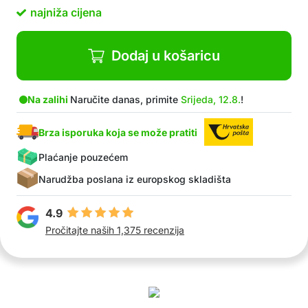
plivanje, piknike ili sportske aktivnosti
najniža cijena
Lagan i kompaktan, tako da ne zauzima puno
prostora u vašoj torbi ili ruksaku
Jednostavno za održavanje, brzo se pere i suši
Dodaj u košaricu
na zraku
U paketu: 1x magnetski mikrovlaknasti ručnik
Na zalihi
Naručite danas, primite
Srijeda, 12.8.
!
Brza isporuka koja se može pratiti
Plaćanje pouzećem
Narudžba poslana iz europskog skladišta
4.9
Pročitajte naših 1,375 recenzija