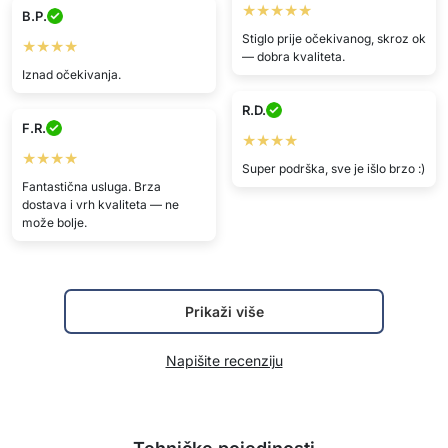
★★★★★
B.P.
Stiglo prije očekivanog, skroz ok
★★★★
— dobra kvaliteta.
Iznad očekivanja.
R.D.
F.R.
★★★★
★★★★
Super podrška, sve je išlo brzo :)
Fantastična usluga. Brza
dostava i vrh kvaliteta — ne
može bolje.
Prikaži više
Napišite recenziju