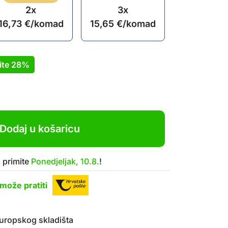
2x
3x
16,73
€
/komad
15,65
€
/komad
ite
28%
Dodaj u košaricu
 primite
Ponedjeljak, 10.8.
!
može pratiti
uropskog skladišta