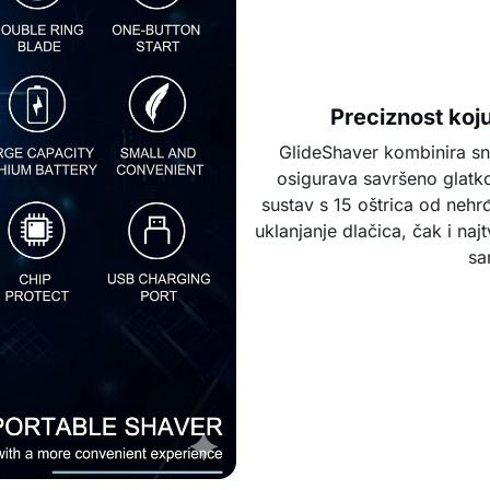
Preciznost koj
GlideShaver kombinira sna
osigurava savršeno glatko 
sustav s 15 oštrica od neh
uklanjanje dlačica, čak i naj
sa