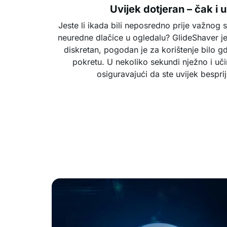
Uvijek dotjeran – čak i u
Jeste li ikada bili neposredno prije važnog sas
neuredne dlačice u ogledalu? GlideShaver je t
diskretan, pogodan je za korištenje bilo gd
pokretu. U nekoliko sekundi nježno i uči
osiguravajući da ste uvijek bespri