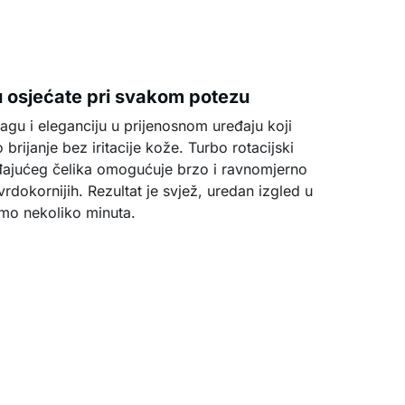
u osjećate pri svakom potezu
gu i eleganciju u prijenosnom uređaju koji
brijanje bez iritacije kože. Turbo rotacijski
rđajućeg čelika omogućuje brzo i ravnomjerno
tvrdokornijih. Rezultat je svjež, uredan izgled u
mo nekoliko minuta.