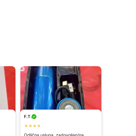
F.T.
★★★★
Odlična usluga, zadovoljan/na