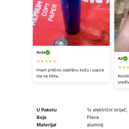
Edi
Roko
★★★★★
★★
Brijanje je brzo i glatko, bez iritacija.
Držim
brade
Ante
Ali
★★★★★
★★
Imam prilično osjetljivu kožu i uopće
me ne iritira.
Korist
uređi
U Paketu
1x električni brijač
Boja
Plava
Materijal
aluminij