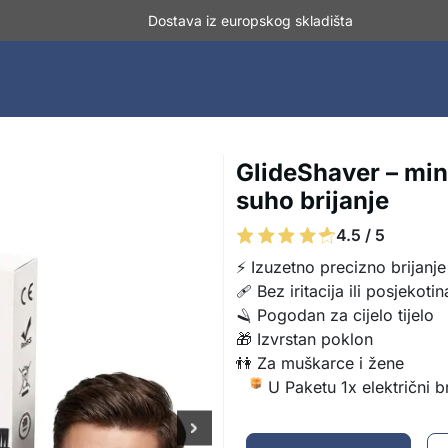
Dostava iz europskog skladišta
GlideShaver – mini
suho brijanje
4.5 / 5
⚡ Izuzetno precizno brijanje
🩹 Bez iritacija ili posjekotin
🪒 Pogodan za cijelo tijelo
🎁 Izvrstan poklon
👫 Za muškarce i žene
U Paketu 1x električni b