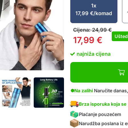
1x
17,99
€
/komad
Cijena:
24,99
€
Ušted
17,99
€
najniža cijena
Na zalihi
Naručite danas,
Brza isporuka koja se 
Plaćanje pouzećem
Narudžba poslana iz e