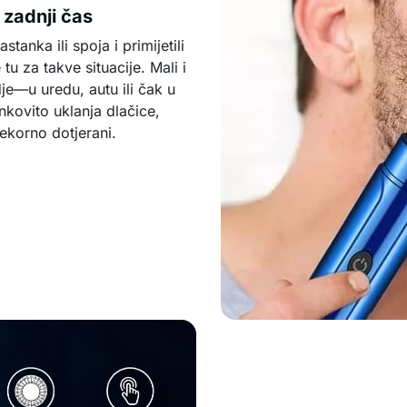
 zadnji čas
tanka ili spoja i primijetili
u za takve situacije. Mali i
je—u uredu, autu ili čak u
nkovito uklanja dlačice,
jekorno dotjerani.