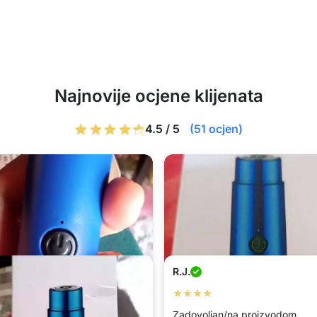
Najnovije ocjene klijenata
4.5 / 5
(51 ocjen)
R.J.
★★★★
Zadovoljan/na proizvodom