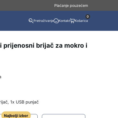
Plaćanje pouzećem
0
Pretraživanje
Kontakt
Košarica
 prijenosni brijač za mokro i
a
rijač, 1x USB punjač
Najbolji izbor