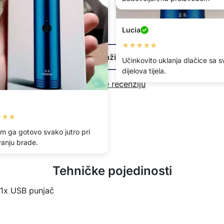
Lucia
★★★
★★★★★
Prikaži više
 ga u autu za dotjerivanje
Učinkovito uklanja dlačice sa s
 ako je potrebno.
dijelova tijela.
Napišite recenziju
★★★
im ga gotovo svako jutro pri
vanju brade.
Tehničke pojedinosti
, 1x USB punjač