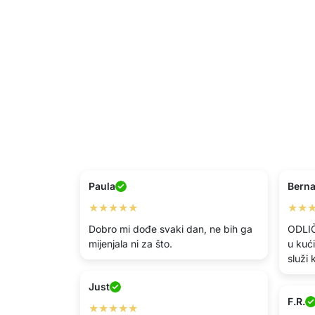
Paula
Bern
★★★★★
★★
Dobro mi dođe svaki dan, ne bih ga
ODLIČ
mijenjala ni za što.
u kuć
služi
Just
F.R.
★★★★★