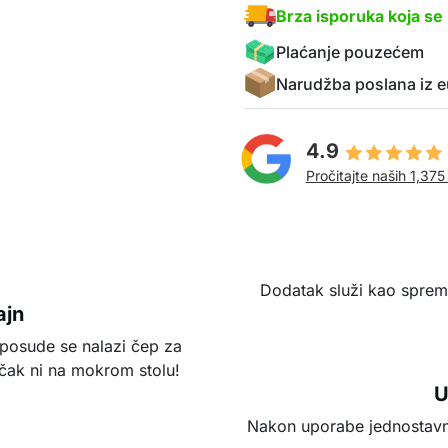
Brza isporuka koja se 
Plaćanje pouzećem
Narudžba poslana iz e
4.9
Pročitajte naših 1,375
Dodatak služi kao spremn
ajn
 posude se nalazi čep za
i čak ni na mokrom stolu!
U
Nakon uporabe jednostavno 