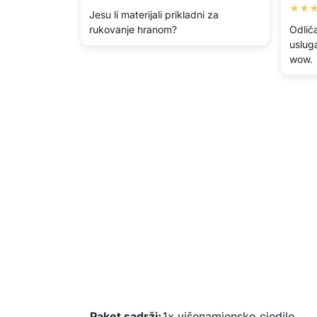
★★
Jesu li materijali prikladni za
rukovanje hranom?
Odlič
uslug
wow.
Paket sadrži:
1x višenamjensko cjedilo