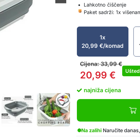
Lahkotno čiščenje
Paket sadrži: 1x višena
1x
20,99
€
/komad
Cijena:
33,99
€
Ušted
20,99
€
najniža cijena
Na zalihi
Naručite danas,