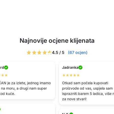
Najnovije ocjene klijenata
4.5 / 5
(67 ocjen)
ard
Jadranka
★★★
★★★★★
AN je za izlete, jednog imamo
Otkad sam počela kupovati
i na moru, a drugi nam super
proizvode od vas, uspjela sam
 kod kuće.
isprazniti barem 5 ladica, više 
za nove stvari!