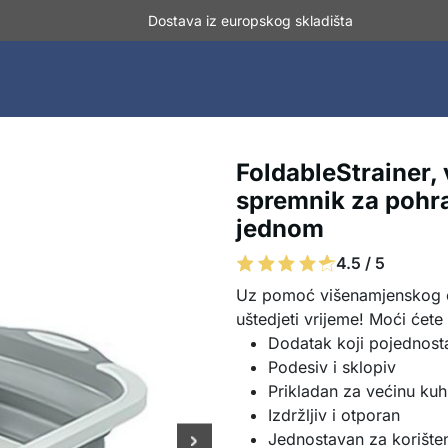
Dostava iz europskog skladišta
FoldableStrainer,
spremnik za pohra
jednom
4.5 / 5
Uz pomoć višenamjenskog cje
uštedjeti vrijeme! Moći ćete 
Dodatak koji pojednosta
Podesiv i sklopiv
Prikladan za većinu kuh
Izdržljiv i otporan
Jednostavan za korište