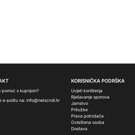
AKT
KORISNIČKA PODRŠKA
e pomoć s kupnjom?
Uvjeti korištenja
Rješavanje sporova
te e-poštu na:
info@netscroll.hr
Jamstvo
Pritužbe
Prava potrošača
Ovlaštena osoba
Dostava