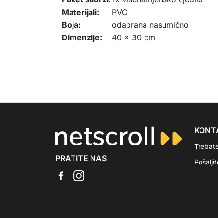
Materijali:
PVC
Boja:
odabrana nasumično
Dimenzije:
40 x 30 cm
KONT
Trebat
PRATITE NAS
Pošalji