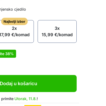
mjensko cjedilo
Najbolji izbor
2x
3x
17,99
€
/komad
15,99
€
/komad
ite
38%
Dodaj u košaricu
 primite
Utorak, 11.8.
!