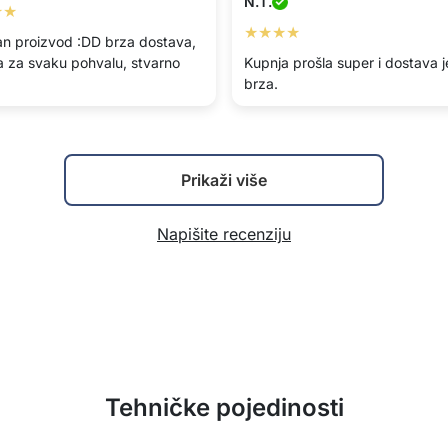
N.T.
★★
★★★★
an proizvod :DD brza dostava,
a za svaku pohvalu, stvarno
Kupnja prošla super i dostava j
brza.
Prikaži više
Napišite recenziju
Tehničke pojedinosti