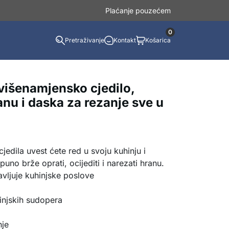
Plaćanje pouzećem
0
Pretraživanje
Kontakt
Košarica
 višenamjensko cjedilo,
nu i daska za rezanje sve u
dila uvest ćete red u svoju kuhinju i
puno brže oprati, ocijediti i narezati hranu.
vljuje kuhinjske poslove
injskih sudopera
nje