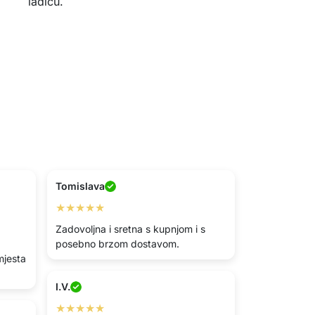
ladicu.
Tomislava
★★★★★
Zadovoljna i sretna s kupnjom i s
posebno brzom dostavom.
mjesta
I.V.
★★★★★