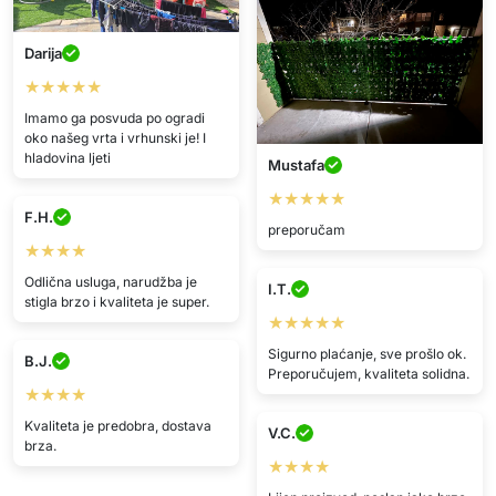
Darija
★★★★★
Imamo ga posvuda po ogradi
oko našeg vrta i vrhunski je! I
hladovina ljeti
Mustafa
★★★★★
F.H.
preporučam
★★★★
Odlična usluga, narudžba je
I.T.
stigla brzo i kvaliteta je super.
★★★★★
Sigurno plaćanje, sve prošlo ok.
B.J.
Preporučujem, kvaliteta solidna.
★★★★
Kvaliteta je predobra, dostava
V.C.
brza.
★★★★