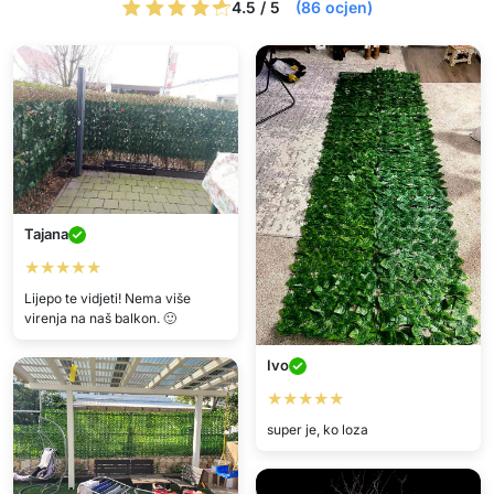
4.5 / 5
(86 ocjen)
Tajana
★★★★★
Lijepo te vidjeti! Nema više
virenja na naš balkon. 🙂
Ivo
★★★★★
super je, ko loza