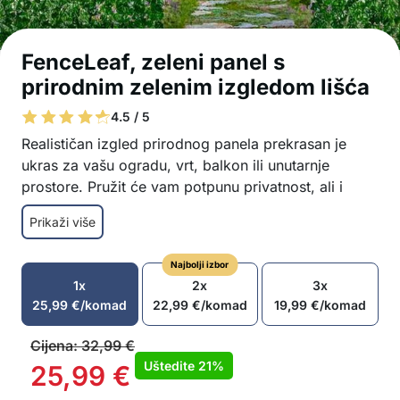
FenceLeaf, zeleni panel s
prirodnim zelenim izgledom lišća
4.5 / 5
Realističan izgled prirodnog panela prekrasan je
ukras za vašu ogradu, vrt, balkon ili unutarnje
prostore. Pružit će vam potpunu privatnost, ali i
izvrsnu zaštitu od sunca!
Prikaži više
Umjetno zeleno lišće izgleda kao pravo
prirodno zelenilo
Najbolji izbor
Zelena ograda ima oblik lišća vinove loze
1x
2x
3x
Savršena dekoracija za balkon, dvorišnu
25,99
€
/komad
22,99
€
/komad
19,99
€
/komad
ogradu, terasu, zid itd.
Gusto poredani listovi
Cijena:
32,99
€
Ograda od zelenog lišća pruža vam potpunu
Uštedite
21%
25,99
€
privatnost u vašem vrtu ili balkonu