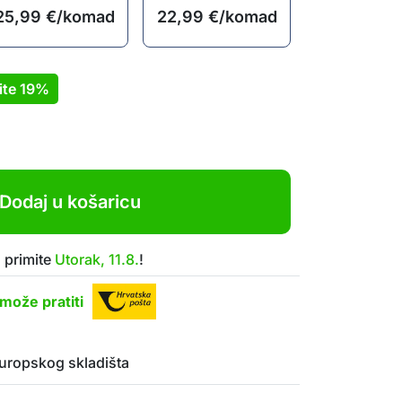
25,99
€
/komad
22,99
€
/komad
ite
19%
Dodaj u košaricu
 primite
Utorak, 11.8.
!
može pratiti
uropskog skladišta