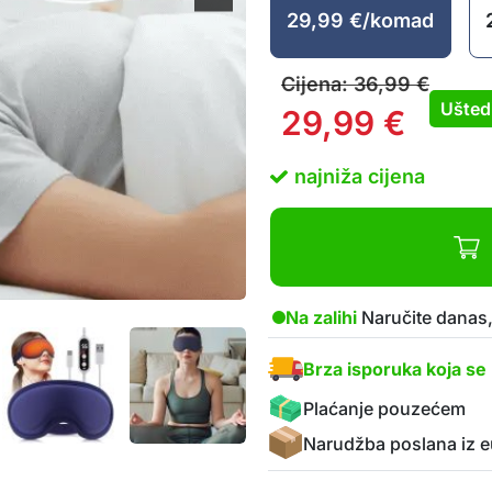
29,99
€
/komad
Cijena:
36,99
€
Ušted
29,99
€
najniža cijena
Na zalihi
Naručite danas,
Brza isporuka koja se 
Plaćanje pouzećem
Narudžba poslana iz e