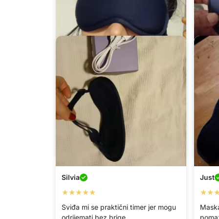
Blue
Edi
★★★★★
★★
Koristim je za kratki odmor nakon
Odlič
posla i brzo oslobađa napetost.
na ra
Silvia
Just
★★★★★
★★
Sviđa mi se praktični timer jer mogu
Maska 
odrijemati bez brige.
pomaže