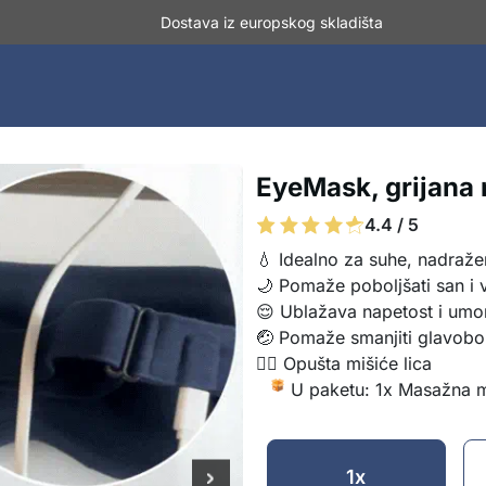
Dostava iz europskog skladišta
EyeMask, grijana
4.4 / 5
💧 Idealno za suhe, nadraže
🌙 Pomaže poboljšati san i v
😌 Ublažava napetost i umo
🤕 Pomaže smanjiti glavobo
💆‍♂️ Opušta mišiće lica
U paketu: 1x Masažna m
1x