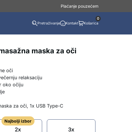
Plaćanje pouzećem
0
Pretraživanje
Kontakt
Košarica
 masažna maska za oči
ne oči
ečernju relaksaciju
r oko očiju
lje
aska za oči, 1x USB Ty
pe-C
Najbolji izbor
2x
3x