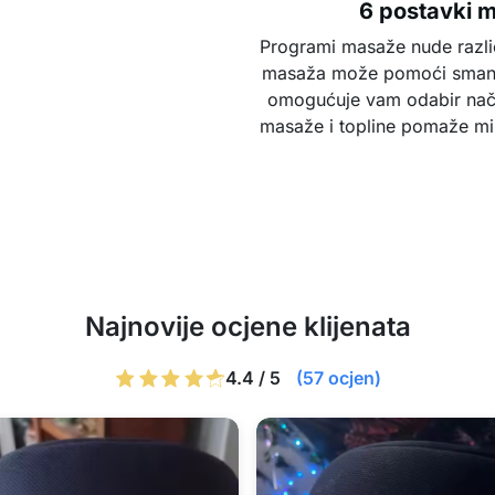
6 postavki m
Programi masaže nude različi
masaža može pomoći smanjiti
omogućuje vam odabir nači
masaže i topline pomaže miš
Najnovije ocjene klijenata
4.4 / 5
(57 ocjen)