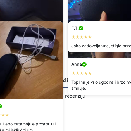
F.T.
★★★★★
Jako zadovoljan/na, stiglo brzo
Anna
★★★
★★★★★
Prikaži više
na je za umorne oči nakon rada
Toplina je vrlo ugodna i brzo m
čunalu.
smiruje.
Napišite recenziju
★★★
lijepo zatamnjuje prostoriju i
 mi isključiti um.