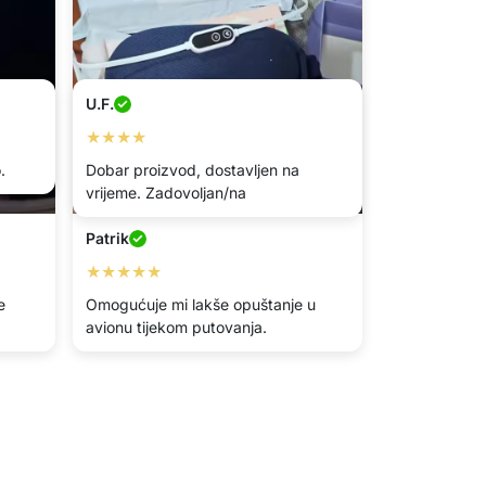
U.F.
★★★★
.
Dobar proizvod, dostavljen na
vrijeme. Zadovoljan/na
Patrik
★★★★★
e
Omogućuje mi lakše opuštanje u
avionu tijekom putovanja.