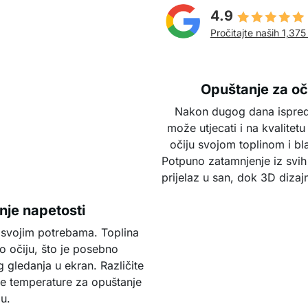
4.9
Pročitajte naših 1,375
Opuštanje za oč
Nakon dugog dana ispred e
može utjecati i na kvalite
očiju svojom toplinom i bl
Potpuno zatamnjenje iz svih 
prijelaz u san, dok 3D dizaj
nje napetosti
 svojim potrebama. Toplina
o očiju, što je posebno
 gledanja u ekran. Različite
ne temperature za opuštanje
ju.