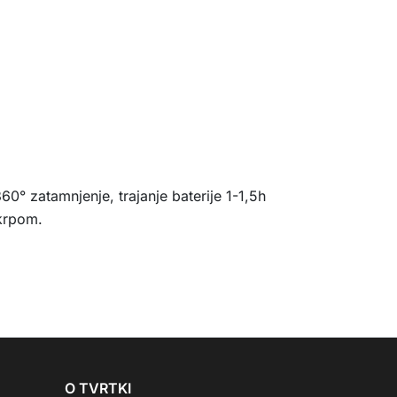
0° zatamnjenje, trajanje baterije 1-1,5h
 krpom.
O TVRTKI