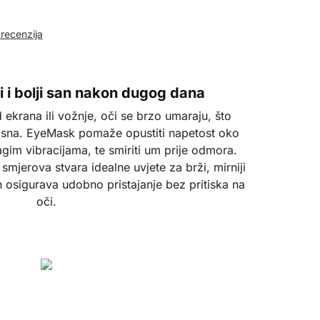
 recenzija
i i bolji san nakon dugog dana
krana ili vožnje, oči se brzo umaraju, što
tu sna. EyeMask pomaže opustiti napetost oko
agim vibracijama, te smiriti um prije odmora.
smjerova stvara idealne uvjete za brži, mirniji
n osigurava udobno pristajanje bez pritiska na
oči.