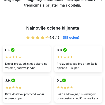
trenucima s prijateljima i obitelji.
Najnovije ocjene klijenata
4.6 / 5
(88 ocjen)
L.K.
G.C.
★★★★★
★★★★★
Dobar proizvod, stigao skoro na
Proizvod stigao brzo kao što je
vrijeme, zadovoljan/na.
opisano — super
J.H.
D.L.
★★★★★
★★★★★
Brza dostava, proizvod kao u
Jako zadovoljna/us s uslugom,
oglasu, super
brza dostava i odlična kvaliteta.