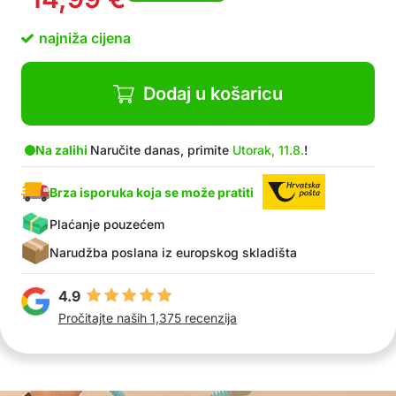
najniža cijena
Dodaj u košaricu
Na zalihi
Naručite danas, primite
Utorak, 11.8.
!
Brza isporuka koja se može pratiti
Plaćanje pouzećem
Narudžba poslana iz europskog skladišta
4.9
Pročitajte naših 1,375 recenzija