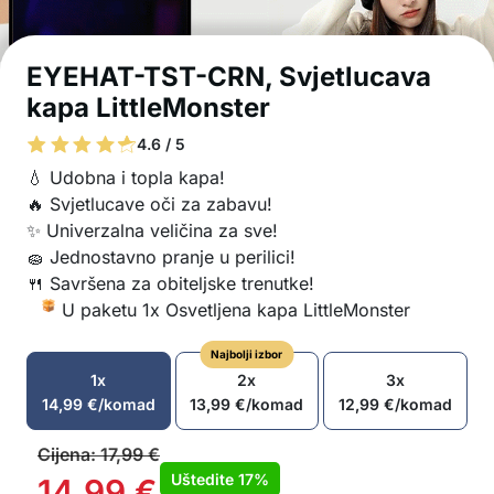
EYEHAT-TST-CRN, Svjetlucava
kapa LittleMonster
4.6 / 5
💧 Udobna i topla kapa!
🔥 Svjetlucave oči za zabavu!
✨ Univerzalna veličina za sve!
🧽 Jednostavno pranje u perilici!
🍴 Savršena za obiteljske trenutke!
U paketu 1x Osvetljena kapa LittleMonster
Najbolji izbor
1x
2x
3x
14,99
€
/komad
13,99
€
/komad
12,99
€
/komad
Cijena:
17,99
€
Uštedite
17%
14,99
€