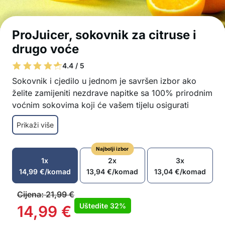
ProJuicer, sokovnik za citruse i
drugo voće
4.4 / 5
Sokovnik i cjedilo u jednom je savršen izbor ako
želite zamijeniti nezdrave napitke sa 100% prirodnim
voćnim sokovima koji će vašem tijelu osigurati
potrebne vitamine i druge hranjive tvari!
Prikaži više
Jednostavna priprema 100% prirodnih zdravih
sokova
Najbolji izbor
Za sve vrste sočnog voća – lubenica, grejp,
1x
2x
3x
pitaja, mango, grožđe, jabuke, itd.
14,99
€
/komad
13,94
€
/komad
13,04
€
/komad
Potpuna potrošnja cijelog voća – ostaje samo
kora
Cijena:
21,99
€
Maksimalna količina iscijeđenog soka
Uštedite
32%
14,99
€
Brza i jednostavna priprema