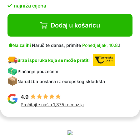
Mali i prijenosni sokovnik
najniža cijena
Možete ponijeti sokovnik na odmor ili na posao i
uživati u svježim sokovima
Bez prljavih ruku
Dodaj u košaricu
Bez kapanja i curenja
Vrlo lako za čišćenje – isperite pod tekućom
vodom
Na zalihi
Naručite danas, primite
Ponedjeljak, 10.8.
!
Čaše možete prati i u perilici posuđa
Cjedilo za zadržavanje koštica i drugih
Brza isporuka koja se može pratiti
nečistoća
Plaćanje pouzećem
U paketu: 1x sokovnik
Narudžba poslana iz europskog skladišta
4.9
Pročitajte naših 1,375 recenzija