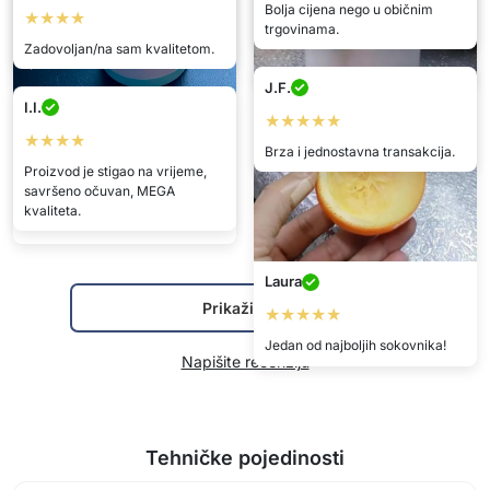
Bolja cijena nego u običnim
★★★★★
★★★★
trgovinama.
Imam jedan kod kuće i jedan na
Ja cijedim, temeljito cijedeći svo
Zadovoljan/na sam kvalitetom.
poslu. :) Svježi zdravi sokovi
voće
uvijek pri ruci.
J.F.
I.I.
★★★★★
★★★★
Albert
Brza i jednostavna transakcija.
★★★★★
Proizvod je stigao na vrijeme,
savršeno očuvan, MEGA
Izvrsno, vrlo sam zadovoljan
kvaliteta.
kupnjom.
Laura
Prikaži više
★★★★★
Jedan od najboljih sokovnika!
Napišite recenziju
Tehničke pojedinosti