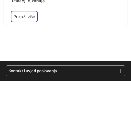
utikač), 8 žarulja
Prikaži više
Kontakt i uvjeti poslovanja