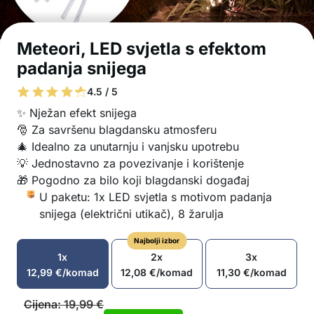
Meteori, LED svjetla s efektom
padanja snijega
4.5 / 5
✨ Nježan efekt snijega
🎅 Za savršenu blagdansku atmosferu
🎄 Idealno za unutarnju i vanjsku upotrebu
💡 Jednostavno za povezivanje i korištenje
🎁 Pogodno za bilo koji blagdanski događaj
U paketu: 1x LED svjetla s motivom padanja
snijega (električni utikač), 8 žarulja
Najbolji izbor
1x
2x
3x
12,99
€
/komad
12,08
€
/komad
11,30
€
/komad
Cijena:
19,99
€