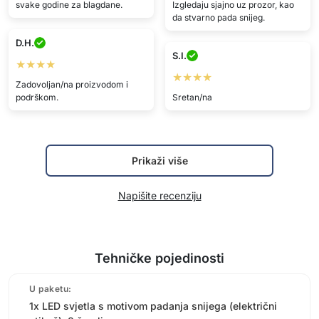
svake godine za blagdane.
Izgledaju sjajno uz prozor, kao
da stvarno pada snijeg.
D.H.
S.I.
★★★★
★★★★
Zadovoljan/na proizvodom i
podrškom.
Sretan/na
Prikaži više
Napišite recenziju
Tehničke pojedinosti
U paketu:
1x LED svjetla s motivom padanja snijega (električni