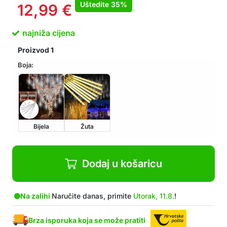
Uštedite
35%
12,99
€
najniža cijena
Proizvod
1
Boja:
Bijela
Žuta
Dodaj u košaricu
Na zalihi
Naručite danas, primite
Utorak, 11.8.
!
Brza isporuka koja se može pratiti