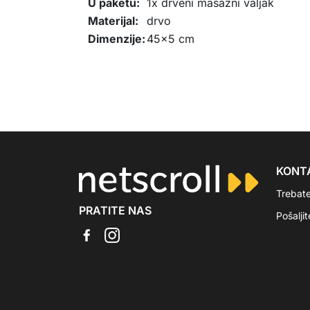
U paketu:
1x drveni masažni valjak
Materijal:
drvo
Dimenzije:
45x5 cm
KONT
Trebat
PRATITE NAS
Pošalji