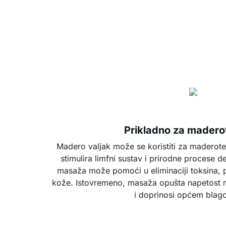
Prikladno za madero
Madero valjak može se koristiti za maderote
stimulira limfni sustav i prirodne procese de
masaža može pomoći u eliminaciji toksina, p
kože. Istovremeno, masaža opušta napetost mi
i doprinosi općem blago