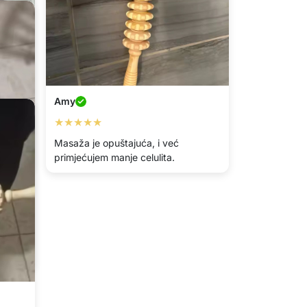
Amy
★★★★★
a i
Masaža je opuštajuća, i već
primjećujem manje celulita.
černju
njim.