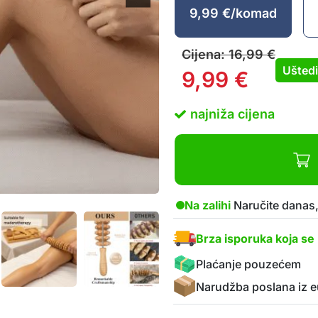
9,99
€
/komad
Cijena:
16,99
€
Ušted
9,99
€
najniža cijena
Na zalihi
Naručite danas,
Brza isporuka koja se 
Plaćanje pouzećem
Narudžba poslana iz e