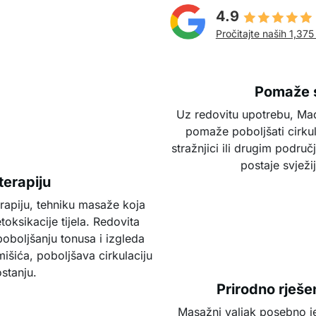
4.9
Pročitajte naših 1,375
Pomaže s
Uz redovitu upotrebu, Mad
pomaže poboljšati cirkula
stražnjici ili drugim podru
postaje svježi
terapiju
rapiju, tehniku masaže koja
toksikacije tijela. Redovita
oboljšanju tonusa i izgleda
šića, poboljšava cirkulaciju
stanju.
Prirodno rješe
Masažni valjak posebno je