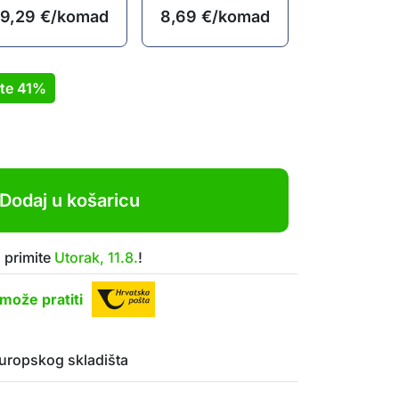
9,29
€
/komad
8,69
€
/komad
ite
41%
Dodaj u košaricu
 primite
Utorak, 11.8.
!
može pratiti
uropskog skladišta