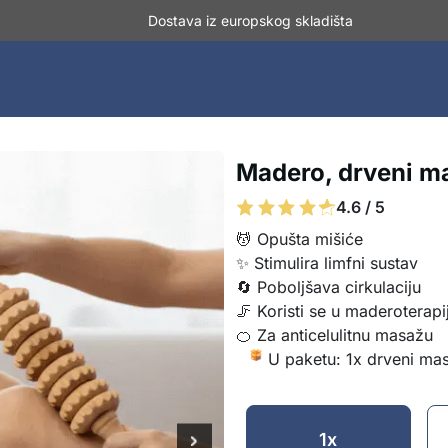
Dostava iz europskog skladišta
Madero, drveni ma
4.6 / 5
💆 Opušta mišiće
✨ Stimulira limfni sustav
🔄 Poboljšava cirkulaciju
🦵 Koristi se u maderoterapij
🍊 Za anticelulitnu masažu
U paketu: 1x drveni mas
1x