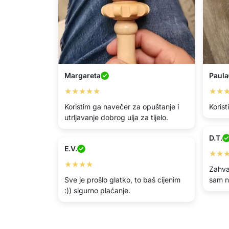
Margareta
Paula
★★★★★
★★
Koristim ga navečer za opuštanje i
Koris
utrljavanje dobrog ulja za tijelo.
D.T.
E.V.
★★
★★★★
Zahval
Sve je prošlo glatko, to baš cijenim
sam n
:)) sigurno plaćanje.