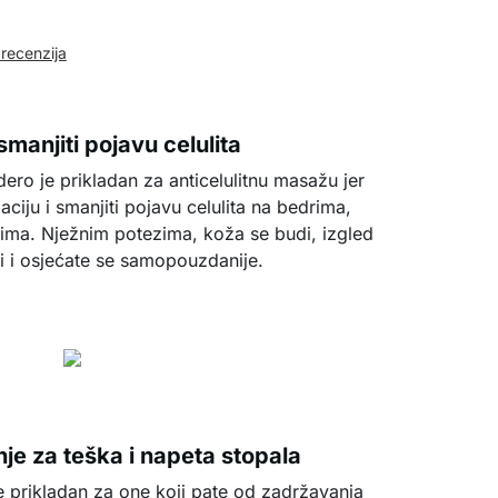
 recenzija
manjiti pojavu celulita
ero je prikladan za anticelulitnu masažu jer
ciju i smanjiti pojavu celulita na bedrima,
čjima. Nježnim potezima, koža se budi, izgled
ji i osjećate se samopouzdanije.
nje za teška i napeta stopala
 prikladan za one koji pate od zadržavanja