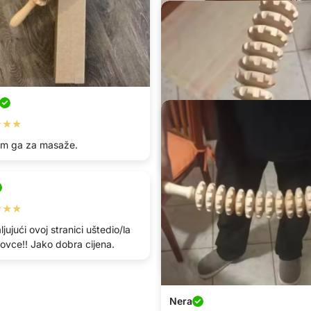
Svjetlana
★★★
★★★★★
tim ga za masaže.
Redovito ga koristim na nogam
već primjećujem čvršće noge.
Tomislava
★★★
★★★★★
jujući ovoj stranici uštedio/la
ovce!! Jako dobra cijena.
Savršeno nadopunjuje moju ve
rutinu. Utrljavam ulje za tijelo s 
Nera