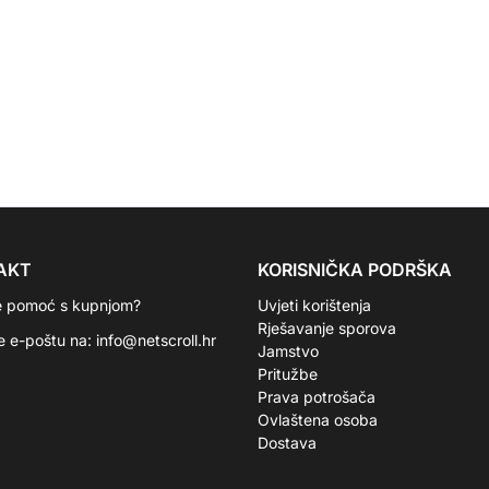
AKT
KORISNIČKA PODRŠKA
e pomoć s kupnjom?
Uvjeti korištenja
Rješavanje sporova
te e-poštu na:
info@netscroll.hr
Jamstvo
Pritužbe
Prava potrošača
Ovlaštena osoba
Dostava