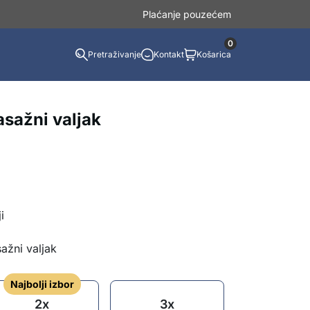
Plaćanje pouzećem
0
Pretraživanje
Kontakt
Košarica
sažni valjak
i
ažni valjak
Najbolji izbor
2x
3x