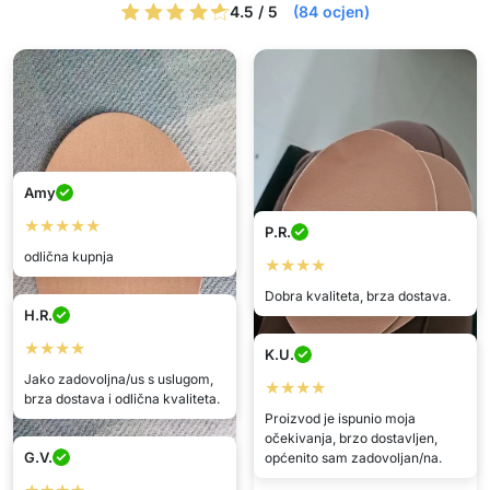
4.5 / 5
(84 ocjen)
Amy
★★★★★
P.R.
odlična kupnja
★★★★
Dobra kvaliteta, brza dostava.
H.R.
★★★★
K.U.
Jako zadovoljna/us s uslugom,
★★★★
brza dostava i odlična kvaliteta.
Proizvod je ispunio moja
očekivanja, brzo dostavljen,
G.V.
općenito sam zadovoljan/na.
Melani
Silvia
★★★★