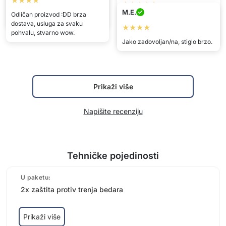
★★★★★
★★★★★
M.E.
Odličan proizvod :DD brza
odlično, visoko preporučujem
Jako sam, jako zadovoljna.
dostava, usluga za svaku
★★★★
Odlično funkcionira i vrlo je
pohvalu, stvarno wow.
nježno prema koži.
Jako zadovoljan/na, stiglo brzo.
Prikaži više
Napišite recenziju
Tehničke pojedinosti
U paketu:
2x zaštita protiv trenja bedara
Prikaži više