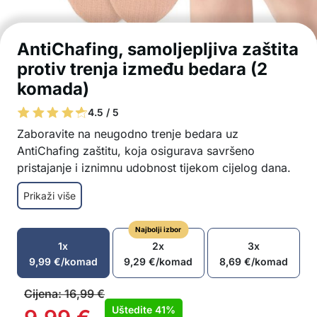
AntiChafing, samoljepljiva zaštita
protiv trenja između bedara (2
komada)
4.5 / 5
Zaboravite na neugodno trenje bedara uz
AntiChafing zaštitu, koja osigurava savršeno
pristajanje i iznimnu udobnost tijekom cijelog dana.
Višekratna upotreba
Prikaži više
Jednostavno postavljanje zahvaljujući dizajnu s
koži prijateljskim samoljepljivim slojem
Najbolji izbor
Izrađeno od 95% pamuka i 5% spandeksa za
1x
2x
3x
prirodnu mekoću i rastezljivost
9,99
€
/komad
9,29
€
/komad
8,69
€
/komad
Nevidljivo ispod odjeće zahvaljujući nježnoj boji
kože
Cijena:
16,99
€
Dizajnirano za jednostavno nošenje i trajnost
Uštedite
41%