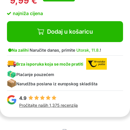
9,99
€
Jednostavno održavanje, može se prati pod
mlakom tekućom vodom
najniža cijena
Ugodno za kožu, ne uzrokuje iritacije ili
nelagodu
U paketu: 2x zaštita protiv trenja bedara
Dodaj u košaricu
Na zalihi
Naručite danas, primite
Utorak, 11.8.
!
Brza isporuka koja se može pratiti
Plaćanje pouzećem
Narudžba poslana iz europskog skladišta
4.9
Pročitajte naših 1,375 recenzija