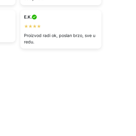
E.K.
★★★★
Proizvod radi ok, poslan brzo, sve u
redu.