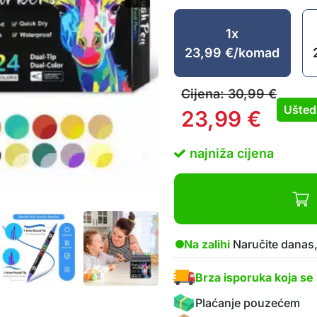
1x
23,99
€
/komad
Cijena:
30,99
€
Ušted
23,99
€
najniža cijena
Na zalihi
Naručite danas,
Brza isporuka koja se 
Plaćanje pouzećem