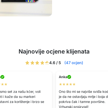
Najnovije ocjene klijenata
4.6 / 5
(47 ocjen)
a
Anka
★★★
★★★★★
 smo set za našu kćer, voli
Ono što mi se najviše sviđa kod
ti i kaže da su markeri
je da ne ostavljaju mrlje i boja 
tavni za korištenje i brzo se
pokriva čak i tamne površine.
Vrhunski proizvod!