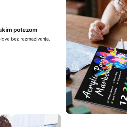
vakim potezom
i slova bez razmazivanja.