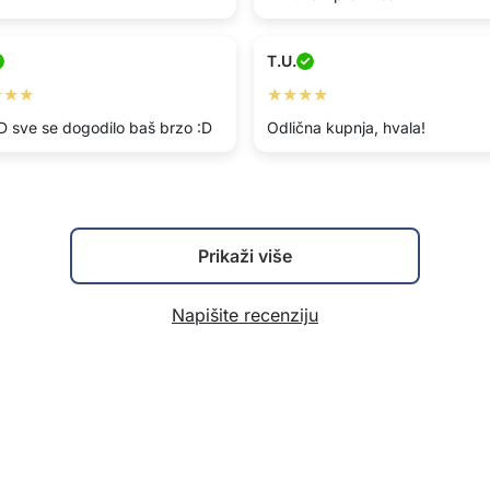
T.U.
★★★
★★★★
:D sve se dogodilo baš brzo :D
Odlična kupnja, hvala!
Prikaži više
Napišite recenziju