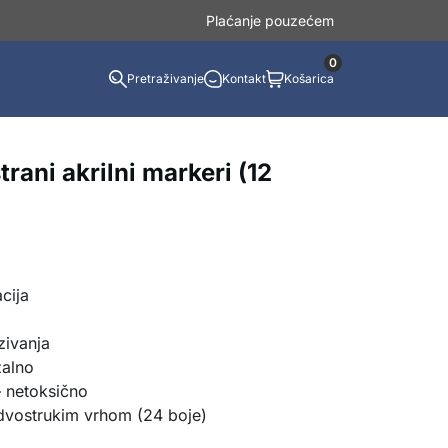
Plaćanje pouzećem
0
Pretraživanje
Kontakt
Košarica
rani akrilni markeri (12
cija
zivanja
zalno
 netoksično
dvostrukim vrhom (24 boje)