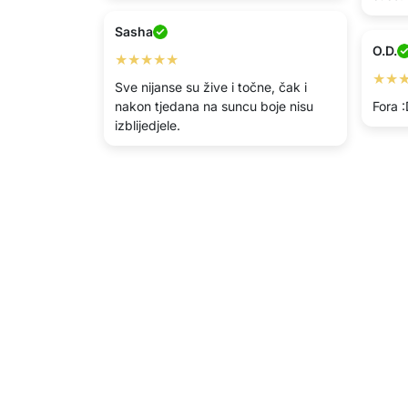
Sasha
O.D.
★★★★★
★★
Sve nijanse su žive i točne, čak i
nakon tjedana na suncu boje nisu
Fora 
izblijedjele.