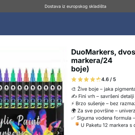
Dostava iz europskog skladišta
DuoMarkers, dvost
markera/24
boje)
4.6 / 5
🎨 Žive boje – jaka pigmenta
✍️ Fini vrh – savršeni detalji
⚡ Brzo sušenje – bez razma
🌍 Za sve površine – univer
✅ Sigurna vodena formula –
U Paketu 12 markera s 