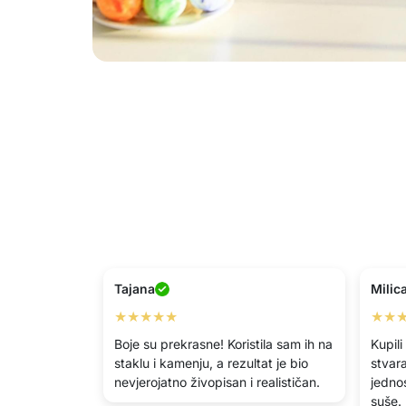
Tajana
Milic
★★★★★
★★
Boje su prekrasne! Koristila sam ih na
Kupili
staklu i kamenju, a rezultat je bio
stvara
nevjerojatno živopisan i realističan.
jednos
suše.