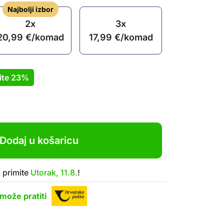
Najbolji izbor
2x
3x
20,99
€
/komad
17,99
€
/komad
ite
23%
Dodaj u košaricu
 primite
Utorak, 11.8.
!
može pratiti