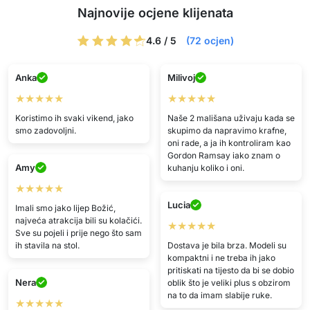
Najnovije ocjene klijenata
4.6 / 5
(72 ocjen)
Anka
Milivoj
★★★★★
★★★★★
Koristimo ih svaki vikend, jako
Naše 2 mališana uživaju kada se
smo zadovoljni.
skupimo da napravimo krafne,
oni rade, a ja ih kontroliram kao
Gordon Ramsay iako znam o
Amy
kuhanju koliko i oni.
★★★★★
Lucia
Imali smo jako lijep Božić,
najveća atrakcija bili su kolačići.
★★★★★
Sve su pojeli i prije nego što sam
ih stavila na stol.
Dostava je bila brza. Modeli su
kompaktni i ne treba ih jako
pritiskati na tijesto da bi se dobio
Nera
oblik što je veliki plus s obzirom
na to da imam slabije ruke.
★★★★★