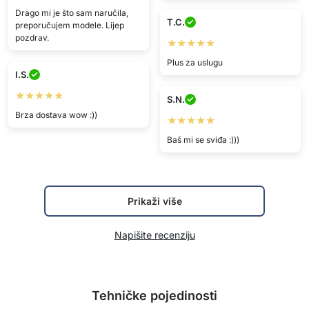
Drago mi je što sam naručila,
T.C.
preporučujem modele. Lijep
pozdrav.
★★★★★
Plus za uslugu
I.S.
★★★★★
S.N.
Brza dostava wow :))
★★★★★
Baš mi se sviđa :)))
Prikaži više
Napišite recenziju
Tehničke pojedinosti