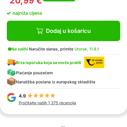
20,99
€
najniža cijena
Dodaj u košaricu
Na zalihi
Naručite danas, primite
Utorak, 11.8.
!
Brza isporuka koja se može pratiti
Plaćanje pouzećem
Narudžba poslana iz europskog skladišta
4.9
Pročitajte naših 1,375 recenzija