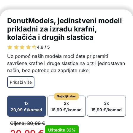
DonutModels, jedinstveni modeli
prikladni za izradu krafni,
kolačića i drugih slastica
4.6 / 5
Uz pomoć naših modela moći ćete pripremiti
savršene krafne i druge slastice na brz i jednostavan
način, bez potrebe da zaprljate ruke!
Slatki oblici modela
Prikaži više
Pogodno za izradu raznih slastica
Jednostavno za korištenje
Najbolji izbor
Nevjerojatno jednostavno za čišćenje
1x
2x
3x
Modeli su prikladni kako za početnike tako i za
20,99
€
/komad
18,99
€
/komad
15,99
€
/komad
prave slastičare
Savršen dar
Cijena:
30,99
€
Pakiranje uključuje: 3x modela
Uštedite
32%