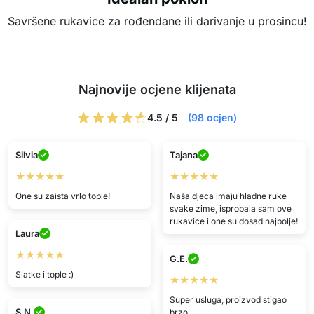
Savršene rukavice za rođendane ili darivanje u prosincu!
Najnovije ocjene klijenata
4.5 / 5
(98 ocjen)
Silvia
Tajana
★★★★★
★★★★★
One su zaista vrlo tople!
Naša djeca imaju hladne ruke
svake zime, isprobala sam ove
rukavice i one su dosad najbolje!
Laura
★★★★★
G.E.
Slatke i tople :)
★★★★★
Super usluga, proizvod stigao
S.N.
brzo.