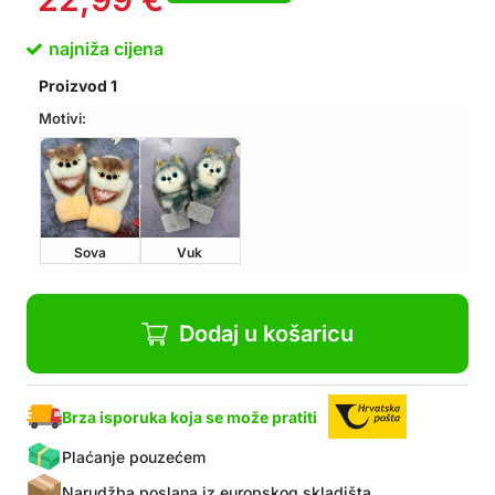
najniža cijena
Proizvod
1
Motivi:
Sova
Vuk
Dodaj u košaricu
Brza isporuka koja se može pratiti
Plaćanje pouzećem
Narudžba poslana iz europskog skladišta