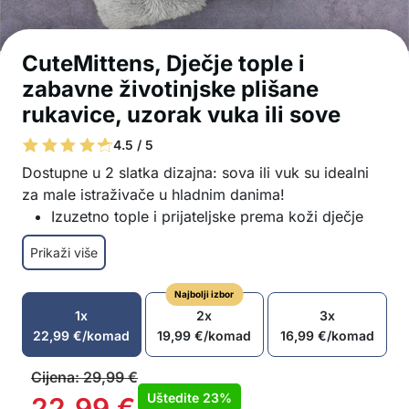
CuteMittens, Dječje tople i
zabavne životinjske plišane
rukavice, uzorak vuka ili sove
4.5 / 5
Dostupne u 2 slatka dizajna: sova ili vuk su idealni
za male istraživače u hladnim danima!
Izuzetno tople i prijateljske prema koži dječje
rukavice
Prikaži više
Izrađene od 100% vune i eko flisa
Pokrivaju cijelu ruku i zglob
Najbolji izbor
Univerzalna veličina za djecu od 6-12 godina
1x
2x
3x
Lako se oblače
22,99
€
/komad
19,99
€
/komad
16,99
€
/komad
Izvrsno zadržavanje topline čak i pri
temperaturama ispod 0 stupnjeva Celzijusa
Cijena:
29,99
€
U paketu: 1x par CuteMittens
Uštedite
23%
22,99
€