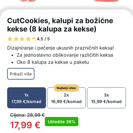
CutCookies, kalupi za božićne
kekse (8 kalupa za kekse)
4.5 / 5
Dizajniranje i pečenje ukusnih prazničnih keksa!
Za jednostavno oblikovanje različitih keksa
Oko 8 kalupa za kekse u paketu
Materijali visoke kvalitete za sigurnu i
Prikaži više
jednostavnu upotrebu
Pogodno za različite vrste tijesta
Najbolji izbor
Lako za održavanje
1x
2x
3x
Odlična ideja za poklon
17,99
€
/komad
16,99
€
/komad
15,99
€
/komad
Idealan izbor za provođenje vremena zajedno
U paketu: 8x kalup za kekse
Cijena:
28,99
€
Uštedite
38%
17,99
€