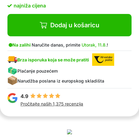
najniža cijena
Dodaj u košaricu
Na zalihi
Naručite danas, primite
Utorak, 11.8.
!
Brza isporuka koja se može pratiti
Plaćanje pouzećem
Narudžba poslana iz europskog skladišta
4.9
Pročitajte naših 1,375 recenzija