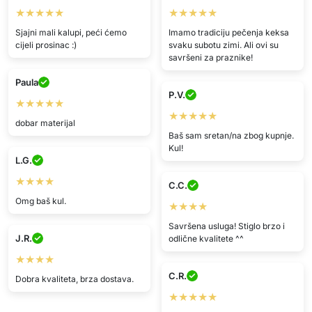
★★★★★
★★★★★
Sjajni mali kalupi, peći ćemo
Imamo tradiciju pečenja keksa
cijeli prosinac :)
svaku subotu zimi. Ali ovi su
savršeni za praznike!
Paula
P.V.
★★★★★
★★★★★
dobar materijal
Baš sam sretan/na zbog kupnje.
Kul!
L.G.
★★★★
C.C.
Omg baš kul.
★★★★
Savršena usluga! Stiglo brzo i
J.R.
odlične kvalitete ^^
★★★★
C.R.
Dobra kvaliteta, brza dostava.
★★★★★