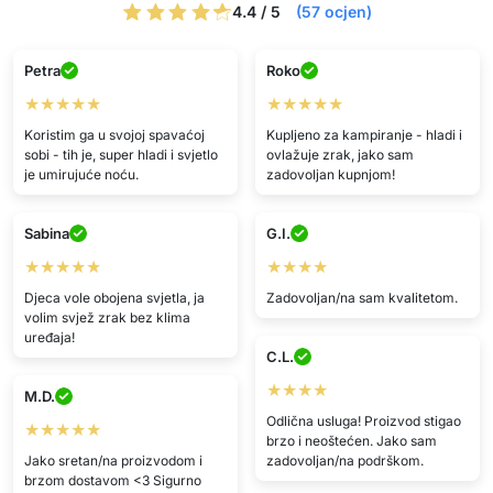
4.4 / 5
(57 ocjen)
Petra
Roko
★★★★★
★★★★★
Koristim ga u svojoj spavaćoj
Kupljeno za kampiranje - hladi i
sobi - tih je, super hladi i svjetlo
ovlažuje zrak, jako sam
je umirujuće noću.
zadovoljan kupnjom!
Sabina
G.I.
★★★★★
★★★★
Djeca vole obojena svjetla, ja
Zadovoljan/na sam kvalitetom.
volim svjež zrak bez klima
uređaja!
C.L.
★★★★
M.D.
Odlična usluga! Proizvod stigao
★★★★★
brzo i neoštećen. Jako sam
Jako sretan/na proizvodom i
zadovoljan/na podrškom.
brzom dostavom <3 Sigurno