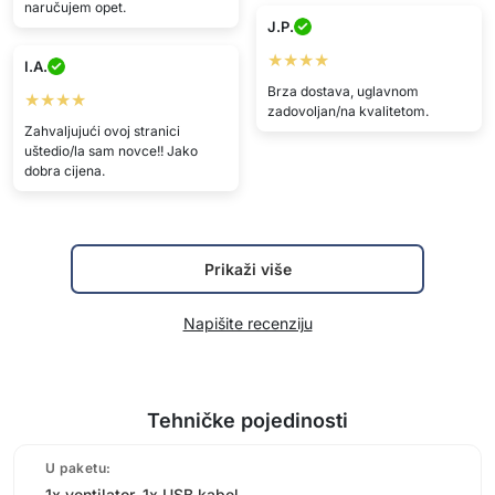
naručujem opet.
J.P.
★★★★
I.A.
Brza dostava, uglavnom
★★★★
zadovoljan/na kvalitetom.
Zahvaljujući ovoj stranici
uštedio/la sam novce!! Jako
dobra cijena.
Prikaži više
Napišite recenziju
Tehničke pojedinosti
U paketu:
1x ventilator, 1x USB kabel