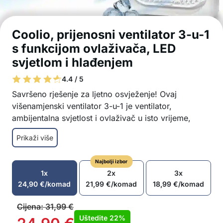
Coolio, prijenosni ventilator 3-u-1
s funkcijom ovlaživača, LED
svjetlom i hlađenjem
4.4 / 5
Savršeno rješenje za ljetno osvježenje! Ovaj
višenamjenski ventilator 3-u-1 je ventilator,
ambijentalna svjetlost i ovlaživač u isto vrijeme,
pružajući vam osvježavajuću maglu i ugodno
Prikaži više
hlađenje. Idealno je za korištenje kod kuće, u uredu,
na kampiranju ili dok spavate – s mogućnošću
Najbolji izbor
dodavanja leda za još svježiji osjećaj.
1x
2x
3x
3u1 funkcionalnost: ventilator, ambijentalna
24,90
€
/komad
21,99
€
/komad
18,99
€
/komad
svjetlost i ovlaživač u jednom uređaju
Tri brzine ventilatora i tri postavke prskanja za
Cijena:
31,99
€
prilagodbu vašim željama
Uštedite
22%