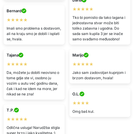
★★★★★
Bernard
Tko bi pomislio da tako lagana i
★★★★★
jednostavna stvar može biti
Imali smo problema s dostavom,
toliko zabavna i ugodna. Do
ali na kraju smo je dobili i isplati
sada sam kupila 3 jer se inače
se, hvala.
samo svađamo međusobno!
Tajana
Marijo
★★★★★
★★★★★
Da, možete ju dobiti neovisno o
Jako sam zadovoljan kupnjom i
tome gdje ste vi, osobno ju
brzom dostavom, hvala!
vozim u autu već godinu dana,
čak i kad ne idem na more, jer
O.L.
nikad se ne zna!
★★★★
T.P.
Omg baš kul.
★★★★★
Odlična usluga! Narudžba stigla
super brzo i jako kvalitetna :)