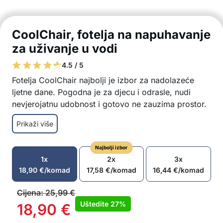
CoolChair, fotelja na napuhavanje
za uživanje u vodi
4.5 / 5
Fotelja CoolChair najbolji je izbor za nadolazeće
ljetne dane. Pogodna je za djecu i odrasle, nudi
nevjerojatnu udobnost i gotovo ne zauzima prostor.
Zahvaljujući udobnim jastucima za ruke, leđa i vrat,
Prikaži više
poželjet ćete ostati u ovoj nevjerojatnoj fotelji cijeli
dan.
Najbolji izbor
Nevjerojatno udobna fotelja
1x
2x
3x
Pogodna za djecu i odrasle
18,90
€
/komad
17,58
€
/komad
16,44
€
/komad
Izrađena od izdržljivih materijala
Ergonomski oblik
Cijena:
25,99
€
Brzo sušenje
Uštedite
27%
18,90
€
Zauzima malo prostora