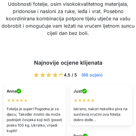
Udobnosti fotelje, osim visokokvalitetnog materijala,
pridonose i nasloni za ruke, leđa i vrat. Posebno
koordinirana kombinacija potpore tijelu utječe na vašu
dobrobit i omogućuje vam ležati na vrućem ljetnom suncu
cijeli dan bez boli.
Najnovije ocjene klijenata
4.5 / 5
(66 ocjen)
Anna
Just
★★★★★
★★★★★
Fotelja je super! Pogodna je za
Iskreno, nakon nekoliko piva na
djecu; Također mislim da može
sunčevoj vrućini ova fotelja
podnijeti čovjeka koji teži (pssst)
dobro dođe...
preko 100 kg. Ukratko, vrijedi
kupiti!
Daria