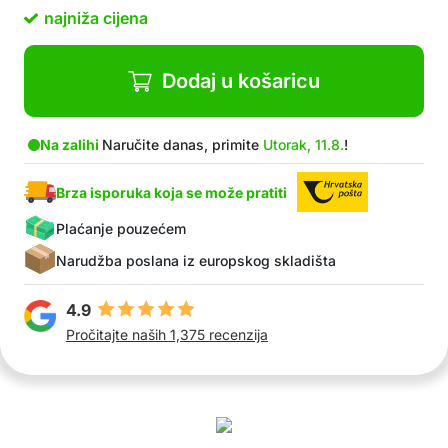
Paket sadrži: 1x fotelju za uživanje u vodi.
najniža cijena
Dodaj u košaricu
Na zalihi
Naručite danas, primite
Utorak, 11.8.
!
Brza isporuka koja se može pratiti
Plaćanje pouzećem
Narudžba poslana iz europskog skladišta
4.9
Pročitajte naših 1,375 recenzija