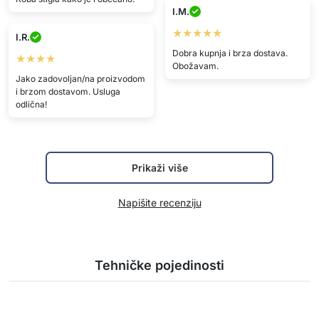
I.M.
★★★★★
I.R.
Dobra kupnja i brza dostava.
★★★★
Obožavam.
Jako zadovoljan/na proizvodom
i brzom dostavom. Usluga
odlična!
Prikaži više
Napišite recenziju
Tehničke pojedinosti