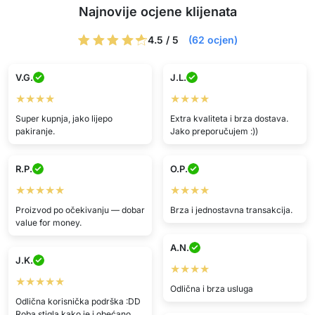
Najnovije ocjene klijenata
4.5 / 5
(62 ocjen)
V.G.
J.L.
★★★★
★★★★
Super kupnja, jako lijepo
Extra kvaliteta i brza dostava.
pakiranje.
Jako preporučujem :))
R.P.
O.P.
★★★★★
★★★★
Proizvod po očekivanju — dobar
Brza i jednostavna transakcija.
value for money.
A.N.
J.K.
★★★★
★★★★★
Odlična i brza usluga
Odlična korisnička podrška :DD
Roba stigla kako je i obećano.