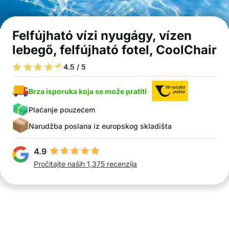
Felfújható vízi nyugágy, vízen
lebegő, felfújható fotel, CoolChair
4.5 / 5
Brza isporuka koja se može pratiti
Plaćanje pouzećem
Narudžba poslana iz europskog skladišta
4.9
Pročitajte naših 1,375 recenzija