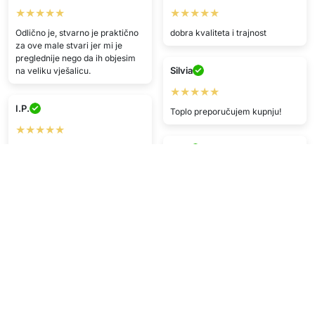
★★★★★
★★★★★
Odlično je, stvarno je praktično
dobra kvaliteta i trajnost
za ove male stvari jer mi je
preglednije nego da ih objesim
Silvia
na veliku vješalicu.
★★★★★
I.P.
Toplo preporučujem kupnju!
★★★★★
S.M.
Baš mi se sviđa :)))
★★★★
R.E.
Brza dostava, jako
zadovoljan/na kupnjama.
★★★★★
Super cijena, stiglo u savršenom
T.U.
stanju.
★★★★★
D.U.
Jako zadovoljna/us s uslugom,
brza dostava i odlična kvaliteta.
★★★★★