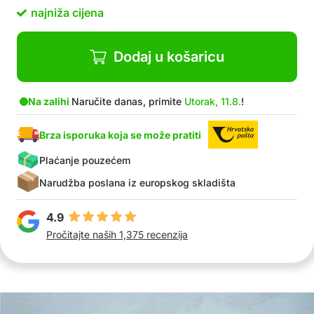
Jednostavno sastavljanje i rastavljanje
najniža cijena
Otporno na koroziju i vodu
U paketu: 1x mini sušilica
Dodaj u košaricu
Na zalihi
Naručite danas, primite
Utorak, 11.8.
!
Brza isporuka koja se može pratiti
Plaćanje pouzećem
Narudžba poslana iz europskog skladišta
4.9
Pročitajte naših 1,375 recenzija