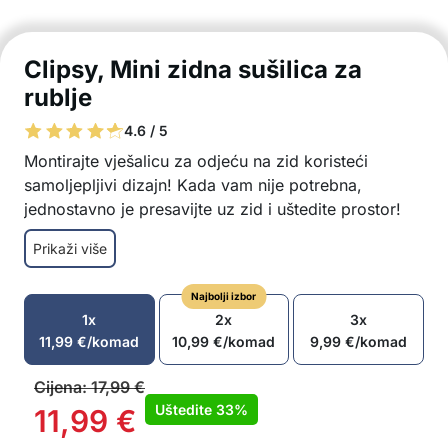
Clipsy, Mini zidna sušilica za
rublje
4.6 / 5
Montirajte vješalicu za odjeću na zid koristeći
samoljepljivi dizajn! Kada vam nije potrebna,
jednostavno je presavijte uz zid i uštedite prostor!
Odličan izbor za manje komade rublja poput
Prikaži više
čarapa, gaćica, dječje odjeće, itd.
Jednostavno montiranje na zid s samoljepljivim
Najbolji izbor
dizajnom
1x
2x
3x
Kada vam nije potrebna, jednostavno je
11,99
€
/komad
10,99
€
/komad
9,99
€
/komad
presavijte uz zid kako biste uštedjeli prostor
Dugotrajnost
Cijena:
17,99
€
Brzo sušenje rublja
Uštedite
33%
11,99
€
Pogodno za unutarnju i vanjsku upotrebu