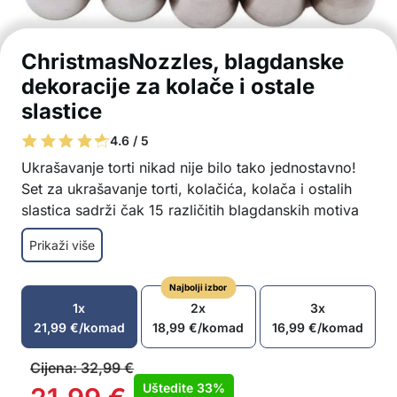
ChristmasNozzles, blagdanske
dekoracije za kolače i ostale
slastice
4.6 / 5
Ukrašavanje torti nikad nije bilo tako jednostavno!
Set za ukrašavanje torti, kolačića, kolača i ostalih
slastica sadrži čak 15 različitih blagdanskih motiva
koji će uljepšati i ukrasiti vaše slastice!
Prikaži više
Ukrašavanje torti, kolačića, peciva…
15 blagdanskih motiva za ukrašavanje slastica
Najbolji izbor
Jednostavno za korištenje
1x
2x
3x
Za početnike i profesionalce
21,99
€
/komad
18,99
€
/komad
16,99
€
/komad
Sigurni materijali – odobreno od FDA
Upotreba Na vrećicu za punjenje postavite
Cijena:
32,99
€
nastavak
Uštedite
33%