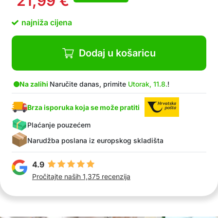
21,99
€
najniža cijena
Dodaj u košaricu
Na zalihi
Naručite danas, primite
Utorak, 11.8.
!
Brza isporuka koja se može pratiti
Plaćanje pouzećem
Narudžba poslana iz europskog skladišta
4.9
Pročitajte naših 1,375 recenzija