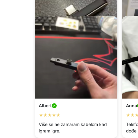
Svjetlana
Ali
★★★★★
★★
Odlično za kuhinju, sada mogu
Napok
gledati recepte bez držanja telefona.
gledat
Albert
Anna
★★★★★
★★
Više se ne zamaram kabelom kad
Telefo
igram igre.
dođe k