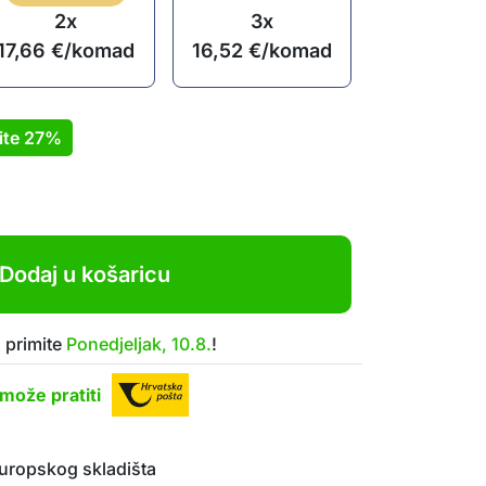
2x
3x
17,66
€
/komad
16,52
€
/komad
ite
27%
Dodaj u košaricu
 primite
Ponedjeljak, 10.8.
!
može pratiti
uropskog skladišta