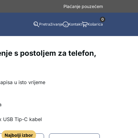
Plaćanje pouzećem
0
Pretraživanje
Kontakt
Košarica
nje s postoljem za telefon,
apisa u isto vrijeme
a
1x USB Tip-C kabel
Najbolji izbor