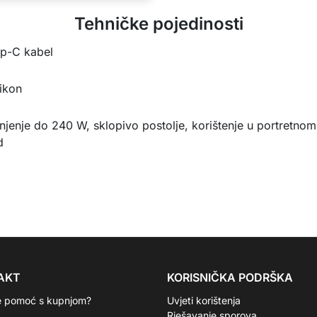
Tehničke pojedinosti
ip-C kabel
likon
jenje do 240 W, sklopivo postolje, korištenje u portretno
d
AKT
KORISNIČKA PODRŠKA
e pomoć s kupnjom?
Uvjeti korištenja
Rješavanje sporova