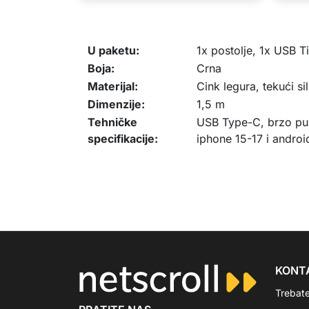
U paketu:
1x postolje, 1x USB T
Boja:
Crna
Materijal:
Cink legura, tekući si
Dimenzije:
1,5 m
Tehničke
USB Type-C, brzo pun
specifikacije:
iphone 15-17 i androi
KONT
Trebat