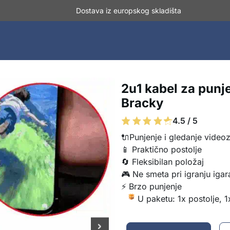
Dostava iz europskog skladišta
2u1 kabel za punje
Bracky
4.5 / 5
🔌Punjenje i gledanje videoz
📱 Praktično postolje
🔄 Fleksibilan položaj
🎮 Ne smeta pri igranju igar
⚡ Brzo punjenje
U paketu: 1x postolje, 