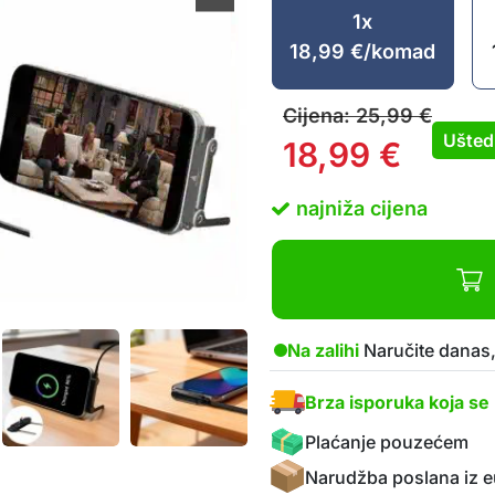
1x
18,99
€
/komad
Cijena:
25,99
€
Ušted
18,99
€
najniža cijena
Na zalihi
Naručite danas,
Brza isporuka koja se 
Plaćanje pouzećem
Narudžba poslana iz e