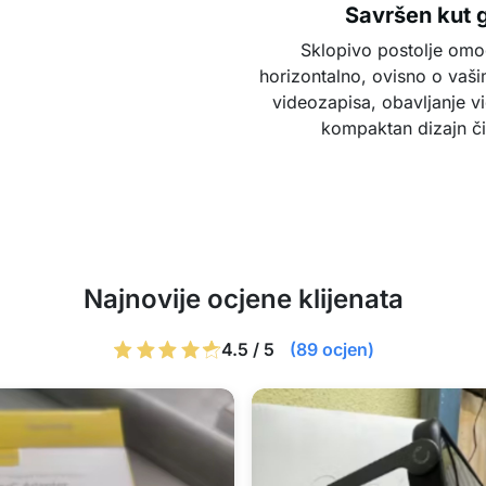
Savršen kut 
Sklopivo postolje omog
horizontalno, ovisno o vaši
videozapisa, obavljanje vi
kompaktan dizajn či
Najnovije ocjene klijenata
4.5 / 5
(89 ocjen)