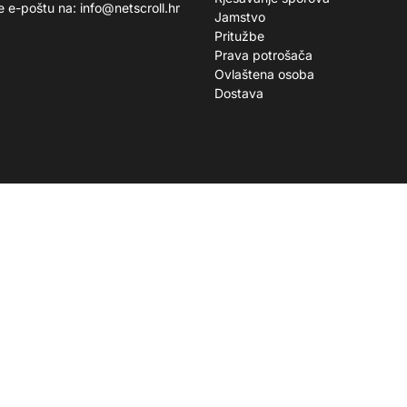
te e-poštu na:
info@netscroll.hr
Jamstvo
Pritužbe
Prava potrošača
Ovlaštena osoba
Dostava