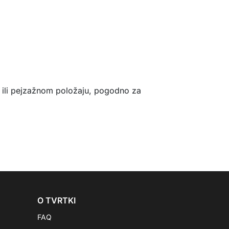
m ili pejzažnom položaju, pogodno za
O TVRTKI
FAQ