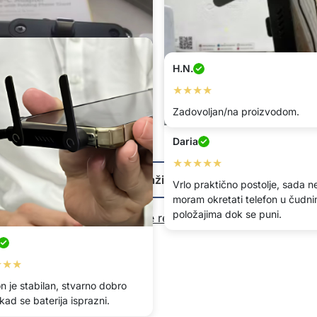
H.N.
★★★★
Zadovoljan/na proizvodom.
Daria
★★★
★★★★★
Prikaži više
on mogu puniti telefon i
Vrlo praktično postolje, sada n
i videozapise u isto vrijeme.
moram okretati telefon u čudn
položajima dok se puni.
Napišite recenziju
★★★
n je stabilan, stvarno dobro
ad se baterija isprazni.