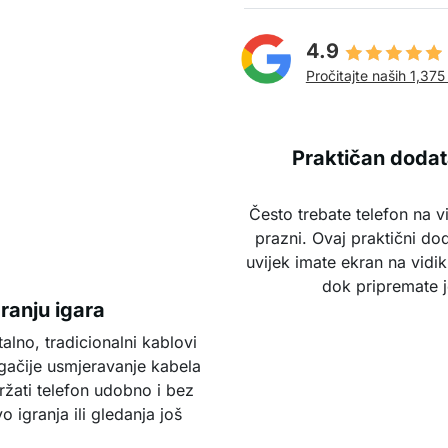
4.9
Pročitajte naših 1,375
Praktičan dodata
Često trebate telefon na vi
prazni. Ovaj praktični do
uvijek imate ekran na vidik
dok pripremate j
granju igara
talno, tradicionalni kablovi
gačije usmjeravanje kabela
ržati telefon udobno i bez
 igranja ili gledanja još