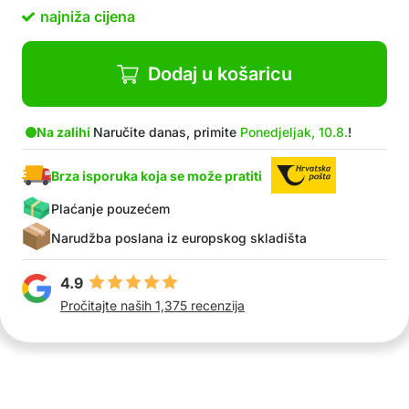
Izrađena od visokokvalitetnog poliestera za
najniža cijena
dugotrajnost
Pogodna za grudnjake, donje rublje i delikatne
odjevne predmete
Dodaj u košaricu
U paketu: 1x zaštitna mrežasta vreća za pranje
Na zalihi
Naručite danas, primite
Ponedjeljak, 10.8.
!
Brza isporuka koja se može pratiti
Plaćanje pouzećem
Narudžba poslana iz europskog skladišta
4.9
Pročitajte naših 1,375 recenzija