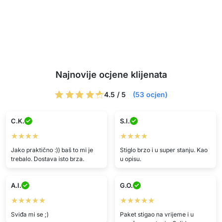
Najnovije ocjene klijenata
4.5 / 5
(53 ocjen)
C.K.
S.I.
★★★★
★★★★
Jako praktično :)) baš to mi je
Stiglo brzo i u super stanju. Kao
trebalo. Dostava isto brza.
u opisu.
A.I.
G.O.
★★★★★
★★★★★
Sviđa mi se ;)
Paket stigao na vrijeme i u