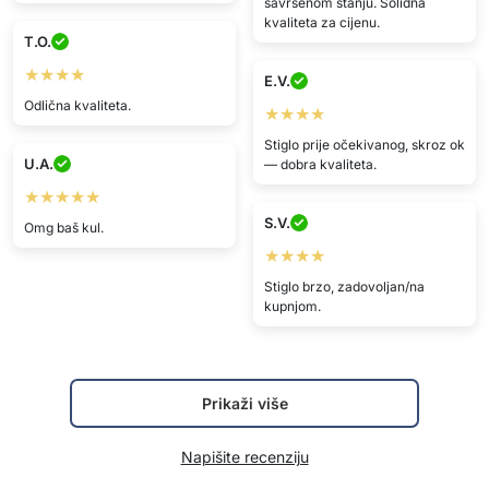
savršenom stanju. Solidna
kvaliteta za cijenu.
T.O.
★★★★
E.V.
Odlična kvaliteta.
★★★★
Stiglo prije očekivanog, skroz ok
U.A.
— dobra kvaliteta.
★★★★★
S.V.
Omg baš kul.
★★★★
Stiglo brzo, zadovoljan/na
kupnjom.
Prikaži više
Napišite recenziju