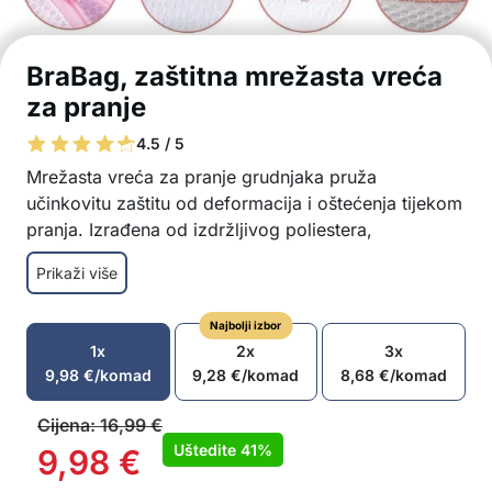
BraBag, zaštitna mrežasta vreća
za pranje
4.5 / 5
Mrežasta vreća za pranje grudnjaka pruža
učinkovitu zaštitu od deformacija i oštećenja tijekom
pranja. Izrađena od izdržljivog poliestera,
omogućuje da voda prolazi glatko, osiguravajući
Prikaži više
savršeno čistu posteljinu.
Poseban dizajn sprječava deformacije i
Najbolji izbor
oštećenja grudnjaka
1x
2x
3x
Izrađena od vodopropusne mreže, omogućuje
9,98
€
/komad
9,28
€
/komad
8,68
€
/komad
da voda glatko teče za temeljito pranje
Sa zatvaračem na vrhu, umetanje i vađenje
Cijena:
16,99
€
rublja je lako
Uštedite
41%
9,98
€
Višeslojna struktura