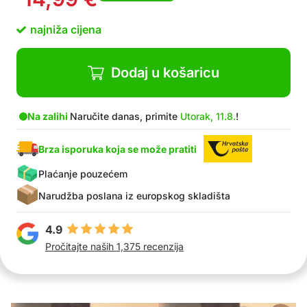
najniža cijena
Dodaj u košaricu
Na zalihi
Naručite danas, primite
Utorak, 11.8.
!
Brza isporuka koja se može pratiti
Plaćanje pouzećem
Narudžba poslana iz europskog skladišta
4.9
Pročitajte naših 1,375 recenzija