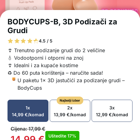
BODYCUPS-B, 3D Podizači za
Grudi
4.5 / 5
👙 Trenutno podizanje grudi do 2 veličine
💧 Vodootporni i otporni na znoj
👙 Idealni i za kupaće kostime
♻️ Do 60 puta korištenja – naručite sada!
U paketu 1x 3D jastučići za podizanje grudi –
BodyCups
Najbolji izbor
1x
2x
3x
14,99
€
/komad
13,99
€
/komad
12,99
€
/komad
Cijena:
17,99
€
Uštedite
17%
14,99
€