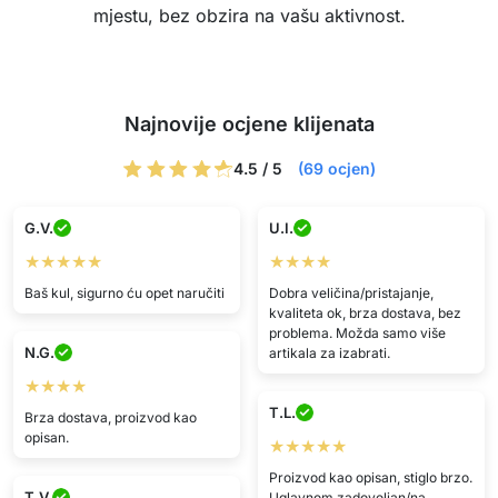
mjestu, bez obzira na vašu aktivnost.
Najnovije ocjene klijenata
4.5 / 5
(69 ocjen)
G.V.
U.I.
★★★★★
★★★★
Baš kul, sigurno ću opet naručiti
Dobra veličina/pristajanje,
kvaliteta ok, brza dostava, bez
problema. Možda samo više
N.G.
artikala za izabrati.
★★★★
T.L.
Brza dostava, proizvod kao
opisan.
★★★★★
Proizvod kao opisan, stiglo brzo.
T.V.
Uglavnom zadovoljan/na.