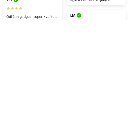
★★★★
I.M.
Odličan gadget i super kvaliteta.
Dostava brza i bez frke
★★★★
Brza dostava, uglavnom
C.R.
zadovoljan/na kvalitetom.
★★★★★
T.M.
Jednostavno i lako za
korištenje.
★★★★★
Jako zadovoljan/na
Prikaži više
Napišite recenziju