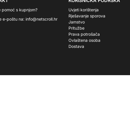
AKT
KORISNIČKA PODRŠKA
e pomoć s kupnjom?
Uvjeti korištenja
Rješavanje sporova
te e-poštu na:
info@netscroll.hr
Jamstvo
Pritužbe
Prava potrošača
Ovlaštena osoba
Dostava