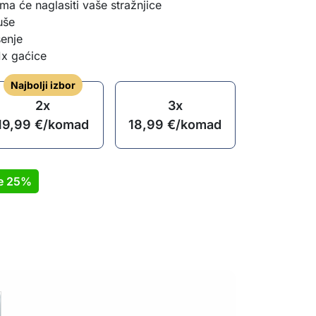
ma će naglasiti vaše stražnjice
uše
enje
1x gaćice
Najbolji izbor
2x
3x
19,99
€
/komad
18,99
€
/komad
te
25%