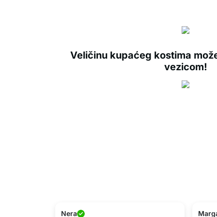
Veličinu kupaćeg kostima možet
vezicom!
Nera
Marg