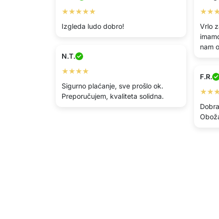
★★★★★
★★
Izgleda ludo dobro!
Vrlo z
imamo 
nam 
N.T.
★★★★
F.R.
Sigurno plaćanje, sve prošlo ok.
★★
Preporučujem, kvaliteta solidna.
Dobra
Obož