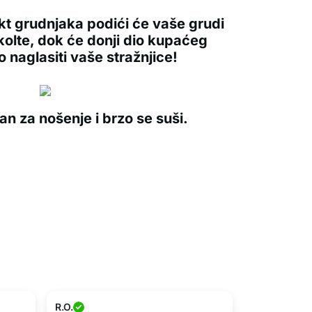
kt grudnjaka podići će vaše grudi
ekolte, dok će donji dio kupaćeg
o naglasiti vaše stražnjice!
n za nošenje i brzo se suši.
R.O.