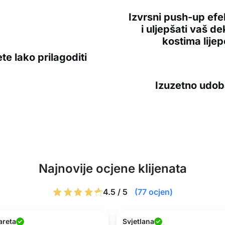
Izvrsni push-up efe
i uljepšati vaš d
kostima lijep
e lako prilagoditi
Izuzetno udoba
Najnovije ocjene klijenata
4.5 / 5
(77 ocjen)
areta
Svjetlana