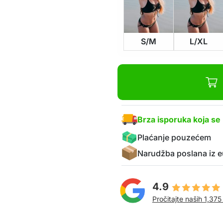
S/M
L/XL
Brza isporuka koja se 
Plaćanje pouzećem
Narudžba poslana iz e
4.9
Pročitajte naših 1,375