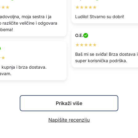
★★★
★★★★★
adovoljna, moja sestra i ja
Ludilo! Stvarno su dobri!
različite veličine i odgovara
obema!
O.E.
★★★★★
Baš mi se sviđa! Brza dostava i
★★
super korisnička podrška.
 kupnja i brza dostava.
avam.
Prikaži više
Napišite recenziju