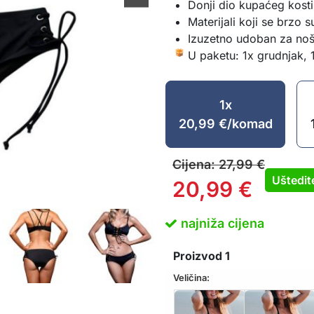
Donji dio kupaćeg kosti
Materijali koji se brzo s
Izuzetno udoban za noš
U paketu: 1x grudnjak, 
1x
20,99
€
/komad
Cijena:
27,99
€
Uštedi
20,99
€
najniža cijena
Proizvod
1
Veličina: