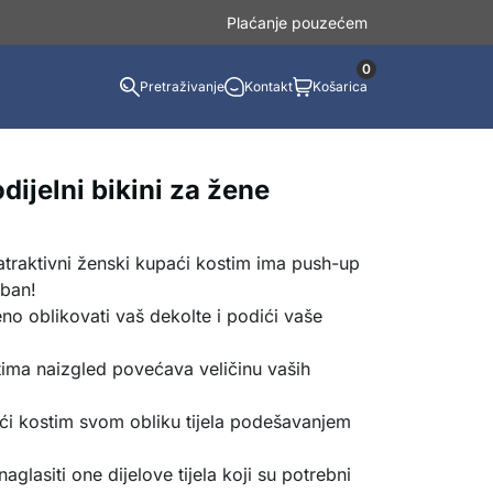
Plaćanje pouzećem
0
Pretraživanje
Kontakt
Košarica
ijelni bikini za žene
 atraktivni ženski kupaći kostim ima push-up
oban!
no oblikovati vaš dekolte i podići vaše
tima naizgled povećava veličinu vaših
ći kostim svom obliku tijela podešavanjem
aglasiti one dijelove tijela koji su potrebni