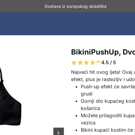
Dostava iz europskog skladišta
BikiniPushUp, Dvod
4.5 / 5
Najveći hit ovog ljeta! Ovaj
efekt, plus je rastezljiv i ud
Push-up efekt će savrše
grudi
Gornji dio kupaćeg kos
košarica
Možete prilagoditi kupa
vezica
Bikini kupaći kostim će n