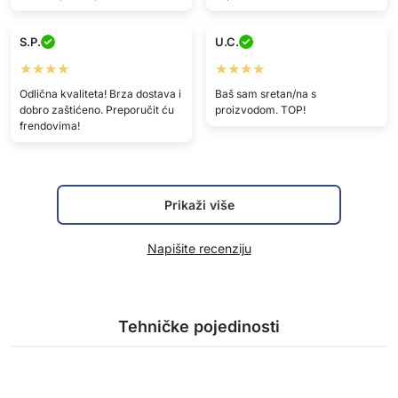
S.P.
U.C.
★★★★
★★★★
Odlična kvaliteta! Brza dostava i
Baš sam sretan/na s
dobro zaštićeno. Preporučit ću
proizvodom. TOP!
frendovima!
Prikaži više
Napišite recenziju
Tehničke pojedinosti