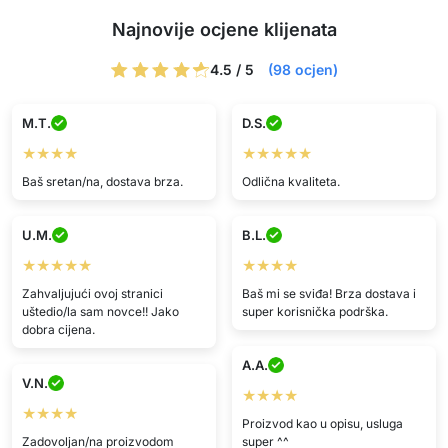
Najnovije ocjene klijenata
4.5 / 5
(98 ocjen)
M.T.
D.S.
★★★★
★★★★★
Baš sretan/na, dostava brza.
Odlična kvaliteta.
U.M.
B.L.
★★★★★
★★★★
Zahvaljujući ovoj stranici
Baš mi se sviđa! Brza dostava i
uštedio/la sam novce!! Jako
super korisnička podrška.
dobra cijena.
A.A.
V.N.
★★★★
★★★★
Proizvod kao u opisu, usluga
Zadovoljan/na proizvodom
super ^^