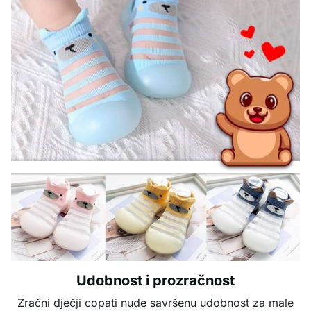
Udobnost i prozračnost
Zračni dječji copati nude savršenu udobnost za male