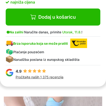
najniža cijena
Dodaj u košaricu
Na zalihi
Naručite danas, primite
Utorak, 11.8.
!
Brza isporuka koja se može pratiti
Plaćanje pouzećem
Narudžba poslana iz europskog skladišta
4.9
Pročitajte naših 1,375 recenzija