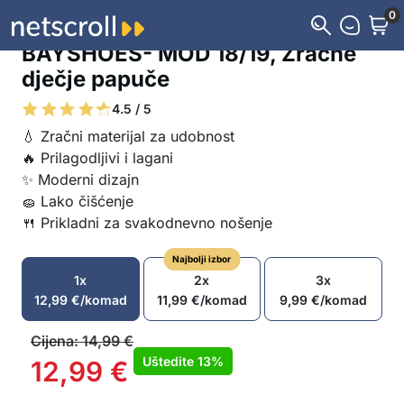
0
BAYSHOES- MOD 18/19, Zračne
dječje papuče
4.5 / 5
💧 Zračni materijal za udobnost
🔥 Prilagodljivi i lagani
✨ Moderni dizajn
🧽 Lako čišćenje
🍴 Prikladni za svakodnevno nošenje
Najbolji izbor
1x
2x
3x
12,99
€
/komad
11,99
€
/komad
9,99
€
/komad
Cijena:
14,99
€
Uštedite
13%
12,99
€