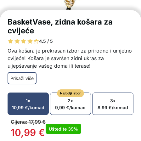
BasketVase, zidna košara za
cvijeće
4.5 / 5
Ova košara je prekrasan izbor za prirodno i umjetno
cvijeće! Košara je savršen zidni ukras za
uljepšavanje vašeg doma ili terase!
Korpa za cvijeće izrađena je od prirodnih
Prikaži više
materijala
Savršen zidni ukras
Najbolji izbor
U obliku vaze
1x
2x
3x
Prekrasan ukras za dnevni boravak, spavaću
10,99
€
/komad
9,99
€
/komad
8,99
€
/komad
sobu, hodnik itd.
Također odličan izbor za vrt, balkon itd.
Cijena:
17,99
€
Pletena košara može poslužiti i za odlaganje
Uštedite
39%
10,99
€
drugih stvari