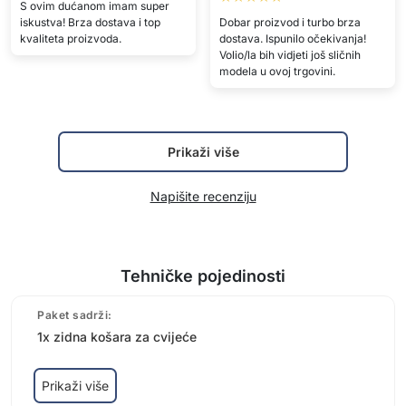
S ovim dućanom imam super
iskustva! Brza dostava i top
Dobar proizvod i turbo brza
kvaliteta proizvoda.
dostava. Ispunilo očekivanja!
Volio/la bih vidjeti još sličnih
modela u ovoj trgovini.
Prikaži više
Napišite recenziju
Tehničke pojedinosti
Paket sadrži:
1x zidna košara za cvijeće
Prikaži više