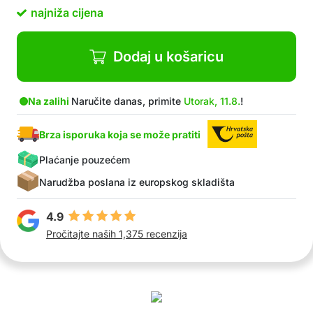
Paket sadrži: 1x zidna košara za cvijeće
najniža cijena
Dodaj u košaricu
Na zalihi
Naručite danas, primite
Utorak, 11.8.
!
Brza isporuka koja se može pratiti
Plaćanje pouzećem
Narudžba poslana iz europskog skladišta
4.9
Pročitajte naših 1,375 recenzija