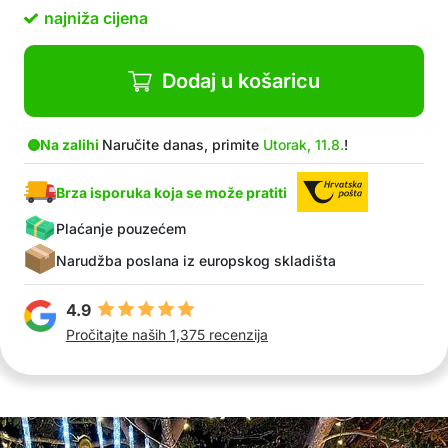
U paketu: 1x svečana dekorativna kugla, 1x
najniža cijena
svjetlo, 1x daljinski upravljač
Dodaj u košaricu
Na zalihi
Naručite danas, primite
Utorak, 11.8.
!
Brza isporuka koja se može pratiti
Plaćanje pouzećem
Narudžba poslana iz europskog skladišta
4.9
Pročitajte naših 1,375 recenzija