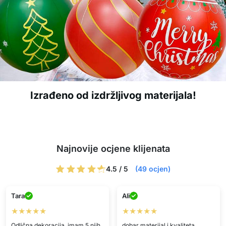
Izrađeno od izdržljivog materijala!
Najnovije ocjene klijenata
4.5 / 5
(49 ocjen)
Tara
Ali
★★★★★
★★★★★
Odlična dekoracija, imam 5 njih
dobar materijal i kvaliteta