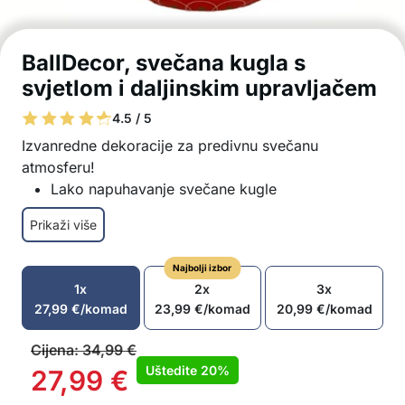
BallDecor, svečana kugla s
svjetlom i daljinskim upravljačem
4.5 / 5
Izvanredne dekoracije za predivnu svečanu
atmosferu!
Lako napuhavanje svečane kugle
LED svjetlo, koje emitira svjetlost i ima različite
Prikaži više
efekte
Daljinski upravljač za upravljanje svjetlom
Najbolji izbor
Izrađeno od visokokvalitetnog i izdržljivog
1x
2x
3x
materijala
27,99
€
/komad
23,99
€
/komad
20,99
€
/komad
Jednostavno postavljanje bez alata
Pogodno za unutarnju i vanjsku upotrebu
Cijena:
34,99
€
Lako za pohranu nakon blagdanskog razdoblja
Uštedite
20%
27,99
€
jer ne zauzima puno prostora