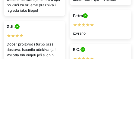
po kući za vrijeme praznika i
izgleda jako lijepo!
Petra
★★★★★
G.K.
izvrsno
★★★★
Dobar proizvod i turbo brza
R.C.
dostava. Ispunilo očekivanja!
Volio/la bih vidjeti još sličnih
★★★★★
modela u ovoj trgovini.
Proizvod je ispunio moja
očekivanja :DD
F.K.
★★★★
K.I.
Zadovoljan/na proizvodom,
★★★★★
poslano brzo, super!
Jako zadovoljna/us s uslugom,
brza dostava i odlična kvaliteta.
K.T.
★★★★
Praktičan i pouzdan proizvod.