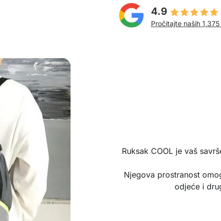
4.9
Pročitajte naših 1,375
Ruksak COOL je vaš savršen
Njegova prostranost omog
odjeće i dru