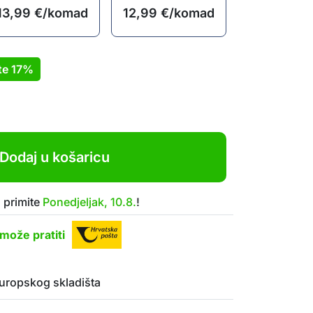
13,99
€
/komad
12,99
€
/komad
te
17%
Dodaj u košaricu
 primite
Ponedjeljak, 10.8.
!
može pratiti
uropskog skladišta