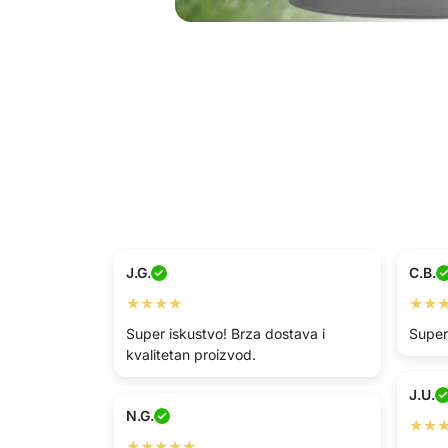
J.G.
C.B.
★★★★
★★
Super iskustvo! Brza dostava i
Super
kvalitetan proizvod.
J.U.
N.G.
★★
★★★★★