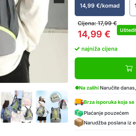
14,99
€
/komad
Cijena:
17,99
€
Uštedi
14,99
€
najniža cijena
Na zalihi
Naručite danas,
Brza isporuka koja se 
Plaćanje pouzećem
Narudžba poslana iz e