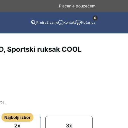
Plaćanje pouzećem
0
Pretraživanje
Kontakt
Košarica
 Sportski ruksak COOL
OOL
Najbolji izbor
2x
3x