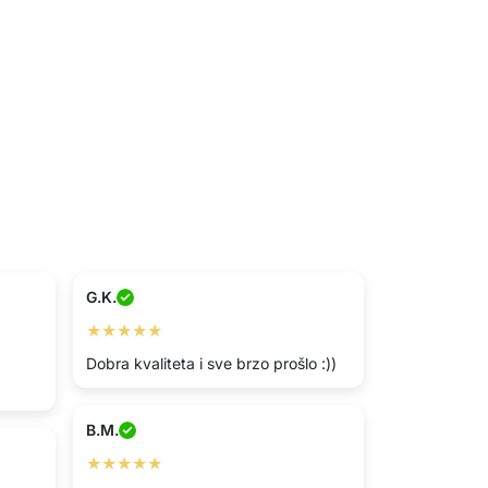
G.K.
★★★★★
Dobra kvaliteta i sve brzo prošlo :))
B.M.
★★★★★