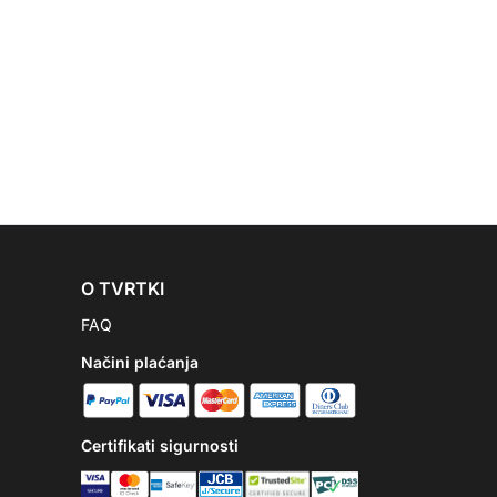
O TVRTKI
FAQ
Načini plaćanja
Certifikati sigurnosti