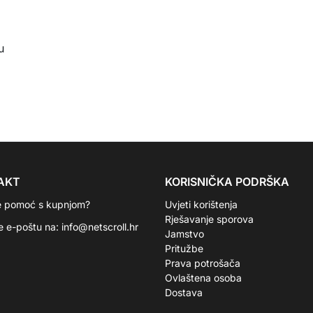
u
AKT
KORISNIČKA PODRŠKA
e pomoć s kupnjom?
Uvjeti korištenja
Rješavanje sporova
te e-poštu na:
info@netscroll.hr
Jamstvo
Pritužbe
Prava potrošača
Ovlaštena osoba
Dostava