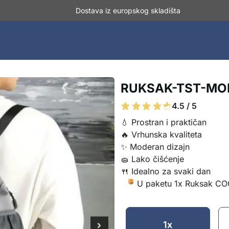
Dostava iz europskog skladišta
RUKSAK-TST-MOD,
4.5 / 5
💧 Prostran i praktičan
🔥 Vrhunska kvaliteta
✨ Moderan dizajn
🧽 Lako čišćenje
🍴 Idealno za svaki dan
U paketu 1x Ruksak C
1x