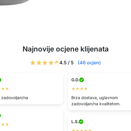
Najnovije ocjene klijenata
4.5 / 5
(46 ocjen)
G.D.
★★★
★★★★
 zadovoljan/na
Brza dostava, uglavnom
zadovoljan/na kvalitetom.
L.S.
★★★
★★★★★