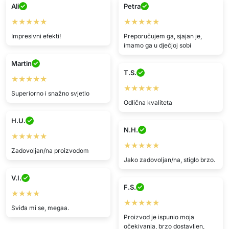
Ali
Petra
★★★★★
★★★★★
Impresivni efekti!
Preporučujem ga, sjajan je,
imamo ga u dječjoj sobi
Martin
T.S.
★★★★★
★★★★★
Superiorno i snažno svjetlo
Odlična kvaliteta
H.U.
N.H.
★★★★★
★★★★★
Zadovoljan/na proizvodom
Jako zadovoljan/na, stiglo brzo.
V.I.
F.S.
★★★★
★★★★★
Sviđa mi se, megaa.
Proizvod je ispunio moja
očekivanja, brzo dostavljen,