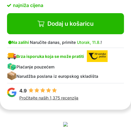
Presladak izgled astronauta
najniža cijena
U paketu: 1x projektor s LED svjetlom, 1x USB
kabel, 1x daljinski upravljač
Dodaj u košaricu
Na zalihi
Naručite danas, primite
Utorak, 11.8.
!
Brza isporuka koja se može pratiti
Plaćanje pouzećem
Narudžba poslana iz europskog skladišta
4.9
Pročitajte naših 1,375 recenzija