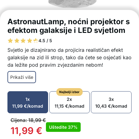
AstronautLamp, noćni projektor s
efektom galaksije i LED svjetlom
4.5 / 5
Svjetlo je dizajnirano da projicira realističan efekt
galaksije na zid ili strop, tako da ćete se osjećati kao
da ležite pod pravim zvjezdanim nebom!
Široki snop osvjetljava sobu pod kutom od 230°
Prikaži više
Jednostavno punjenje putem USB kabla
Senzor koji radi s jednim mahanjem ruke
Najbolji izbor
Uključeni daljinski upravljač omogućuje
1x
2x
3x
podešavanje snage, vrste i boje svjetla
11,99
€
/komad
11,15
€
/komad
10,43
€
/komad
Ugrađeni tajmer
LED svjetlo se automatski isključuje nakon 45 ili
Cijena:
18,99
€
90 minuta
Uštedite
37%
11,99
€
Rotirajuća glava i ruka